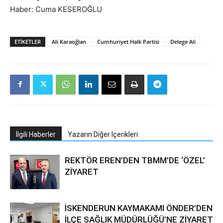
Haber: Cuma KESEROĞLU
ETIKETLER
Ali Karaoğlan
Cumhuriyet Halk Partisi
Delege Ali
İlgili Haberler
Yazarın Diğer İçerikleri
REKTÖR EREN’DEN TBMM’DE ‘ÖZEL’
ZİYARET
İSKENDERUN KAYMAKAMI ÖNDER’DEN
İLÇE SAĞLIK MÜDÜRLÜĞÜ’NE ZİYARET