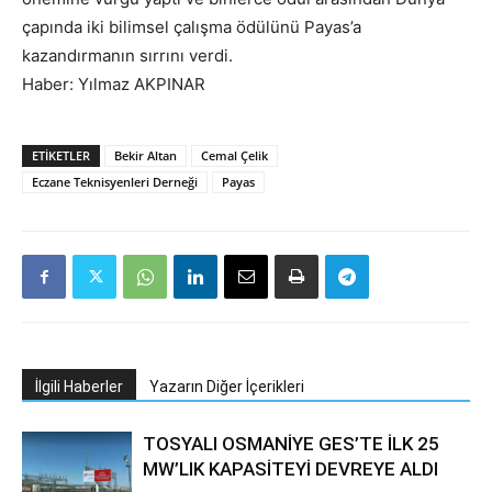
çapında iki bilimsel çalışma ödülünü Payas’a
kazandırmanın sırrını verdi.
Haber: Yılmaz AKPINAR
ETIKETLER
Bekir Altan
Cemal Çelik
Eczane Teknisyenleri Derneği
Payas
İlgili Haberler
Yazarın Diğer İçerikleri
TOSYALI OSMANİYE GES’TE İLK 25
MW’LIK KAPASİTEYİ DEVREYE ALDI