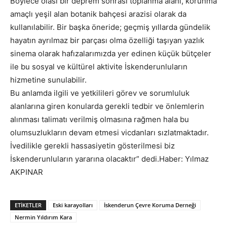
Böylece olası bir deprem sonrası toplanma alanı, korunma
amaçlı yeşil alan botanik bahçesi arazisi olarak da
kullanılabilir. Bir başka öneride; geçmiş yıllarda gündelik
hayatın ayrılmaz bir parçası olma özelliği taşıyan yazlık
sinema olarak hafızalarımızda yer edinen küçük bütçeler
ile bu sosyal ve kültürel aktivite İskenderunluların
hizmetine sunulabilir.
Bu anlamda ilgili ve yetkilileri görev ve sorumluluk
alanlarına giren konularda gerekli tedbir ve önlemlerin
alınması talimatı verilmiş olmasına rağmen hala bu
olumsuzlukların devam etmesi vicdanları sızlatmaktadır.
İvedilikle gerekli hassasiyetin gösterilmesi biz
İskenderunluların yararına olacaktır” dedi.Haber: Yılmaz
AKPINAR
ETIKETLER
Eski karayolları
İskenderun Çevre Koruma Derneği
Nermin Yıldırım Kara