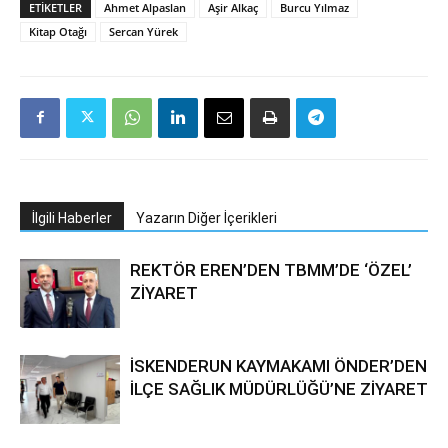
ETIKETLER
Ahmet Alpaslan
Aşir Alkaç
Burcu Yılmaz
Kitap Otağı
Sercan Yürek
İlgili Haberler
Yazarın Diğer İçerikleri
REKTÖR EREN’DEN TBMM’DE ‘ÖZEL’
ZİYARET
İSKENDERUN KAYMAKAMI ÖNDER’DEN
İLÇE SAĞLIK MÜDÜRLÜĞÜ’NE ZİYARET