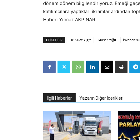
dönem dönem bilgilendiriyoruz. Emeği geçen
katılımcılara yaptıkları ikramlar ardından top
Haber: Yılmaz AKPINAR
ETIKETLER
Dr. Suat Yiğit
Gülser Yiğit
İskenderu
İlgili Haberler
Yazarın Diğer İçerikleri