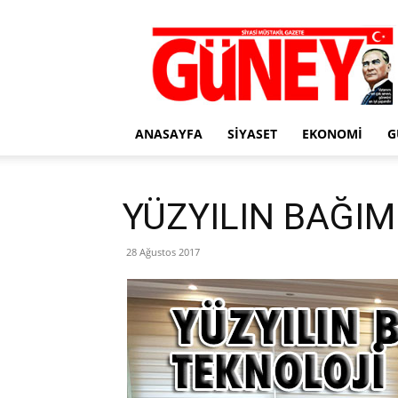
Gazete
Güney
ANASAYFA
SIYASET
EKONOMI
G
YÜZYILIN BAĞIM
28 Ağustos 2017