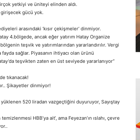
çok yetkiyi ve üniteyi elinden aldı.
e girişecek gücü yok.
iyeleri arasındaki ‘kısır çekişmeler’ dinmiyor.
Hatay 4.bölgede, ancak eğer yatırım Hatay Organize
ölgenin teşvik ve yatırımlarından yararlandırılır. Vergi
 fayda sağlar. Piyasanın ihtiyacı olan ürünü
atay’da teşvikten zaten en üst seviyede yararlanıyor”
rde tıkanacak!
or.. Şikayetler dinmiyor!
üklenen 520 liradan vazgeçtiğini duyuruyor, Sayıştay
 temizlenmesi HBB’ya ait’, ama Feyezan’ın ıslahı, çevre
or..