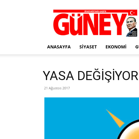
Gazete
Güney
ANASAYFA
SIYASET
EKONOMI
G
YASA DEĞİŞİYOR
21 Ağustos 2017