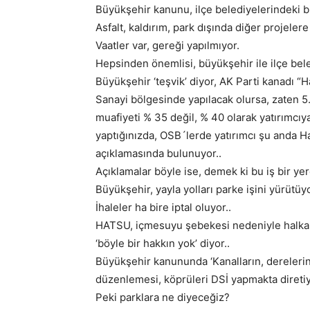
Büyükşehir kanunu, ilçe belediyelerindeki bir
Asfalt, kaldırım, park dışında diğer projeler
Vaatler var, gereği yapılmıyor.
Hepsinden önemlisi, büyükşehir ile ilçe beled
Büyükşehir ‘teşvik’ diyor, AK Parti kanadı “
Sanayi bölgesinde yapılacak olursa, zaten 5.b
muafiyeti % 35 değil, % 40 olarak yatırımcıya
yaptığınızda, OSB´lerde yatırımcı şu anda H
açıklamasında bulunuyor..
Açıklamalar böyle ise, demek ki bu iş bir ye
Büyükşehir, yayla yolları parke işini yürütüy
İhaleler ha bire iptal oluyor..
HATSU, içmesuyu şebekesi nedeniyle halka y
‘böyle bir hakkın yok’ diyor..
Büyükşehir kanununda ‘Kanalların, derelerin
düzenlemesi, köprüleri DSİ yapmakta diretiy
Peki parklara ne diyeceğiz?