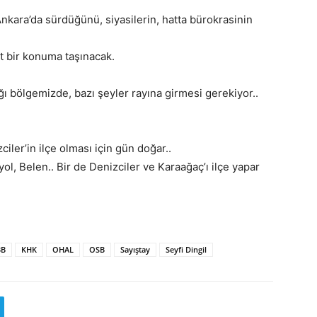
Ankara’da sürdüğünü, siyasilerin, hatta bürokrasinin
 bir konuma taşınacak.
 bölgemizde, bazı şeyler rayına girmesi gerekiyor..
iler’in ilçe olması için gün doğar..
ol, Belen.. Bir de Denizciler ve Karaağaç’ı ilçe yapar
BB
KHK
OHAL
OSB
Sayıştay
Seyfi Dingil