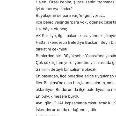
Halen, ‘Orası benim, şurası senin’ tartışmas
İyi de nereye kadar?
Büyükşehir’de para var, ‘engelliyoruz..
İlçe belediyesinde ‘para yok’, ödenek çıkart
Hal böyle olunca;
AK Parti’ye, ilgili bakanlıklara yönelik şikay
Hatta İskenderun Belediye Başkanı Seyfi Din
dikkatini çekmişti.
Bunlardan biri, Büyükşehir Yasası’nda yapılm
Çok şükür, tüm yerel yönetim yasalarında g
Sanırım detaylı bir çalışma olacak.
En başından, ilçe belediyelerine uygulanan 
İller Bankası’na olan borçlarını anlarım, am
aktarılıyor. Bu durumda ilçe belediyesine ne
En büyük mesele buydu.
Aynı gün, OHAL kapsamında çıkarılacak KHK il
İskenderun’un da olduğunu işittik.