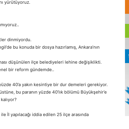
ını yürütüyoruz.
amıyoruz..
etler dinmiyordu.
gil’de bu konuda bir dosya hazırlamış, Ankara’nın
ası düşünülen ilçe belediyeleri lehine değişiklikti.
enel bir reform gündemde..
yüzde 40’a yakın kesintiye bir dur demeleri gerekiyor.
a üstüne, bu paranın yüzde 40’lık bölümü Büyükşehir’e
 kalıyor?
e İl yapılacağı iddia edilen 25 ilçe arasında