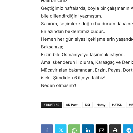
Hatırlarsanız;
Geçtiğimiz haftalarda, böyle bir çalışmanın 
bile dillendirdiğini yazmıştım.
Sanırım, seçimlere doğru bu durum daha net
En azından beklentimiz budur..
Hemen her gün siyasi çekişmelerin yaşandığı
Baksanıza;
Erzin bile Osmaniye’ye taşınmak istiyor..
Ama İskenderun il olursa, Karaağaç ve Denizc
Mücavir alan bakımından, Erzin, Payas, Dörty
isek.. Şimdiden 6 ilçeye talibiz!
Neden olmasın?!
ETIKETLER
AK Parti
DSİ
Hatay
HATSU
H