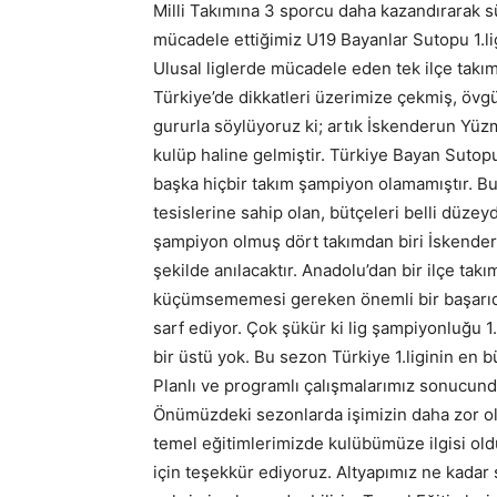
Milli Takımına 3 sporcu daha kazandırarak 
mücadele ettiğimiz U19 Bayanlar Sutopu 1.l
Ulusal liglerde mücadele eden tek ilçe takımı
Türkiye’de dikkatleri üzerimize çekmiş, övgü
gururla söylüyoruz ki; artık İskenderun Yüzme
kulüp haline gelmiştir. Türkiye Bayan Sutopu 
başka hiçbir takım şampiyon olamamıştır. Bu 
tesislerine sahip olan, bütçeleri belli düzey
şampiyon olmuş dört takımdan biri İskenderu
şekilde anılacaktır. Anadolu’dan bir ilçe ta
küçümsememesi gereken önemli bir başarıdır.
sarf ediyor. Çok şükür ki lig şampiyonluğu 1.l
bir üstü yok. Bu sezon Türkiye 1.liginin en b
Planlı ve programlı çalışmalarımız sonucund
Önümüzdeki sezonlarda işimizin daha zor old
temel eğitimlerimizde kulübümüze ilgisi ol
için teşekkür ediyoruz. Altyapımız ne kadar s