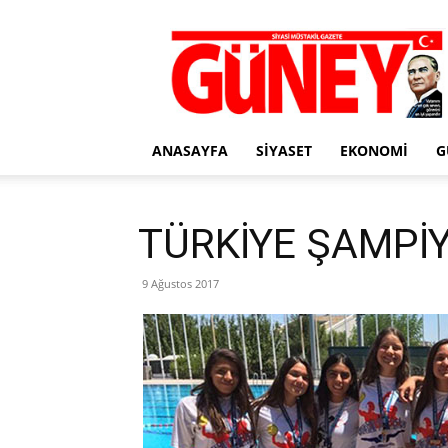
Gazete
Güney
ANASAYFA
SIYASET
EKONOMI
G
TÜRKİYE ŞAMPİ
9 Ağustos 2017