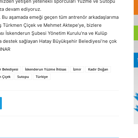
imizden yetişen yetenekli sporcuları Yüzme ve Sutopu
ıza devam ediyoruz.
ır. Bu aşamada emeği geçen tüm antrenör arkadaşlarıma
ş Türkmen Çiçek ve Mehmet Aktepe’ye, bizlere
ası İskenderun Şubesi Yönetim Kurulu’na ve Kulüp
a destek sağlayan Hatay Büyükşehir Belediyesi’ne çok
PINAR
 Belediyesi
İskenderun Yüzme İhtisas
İzmir
Kadir Doğan
 Çiçek
Sutopu
Türkiye