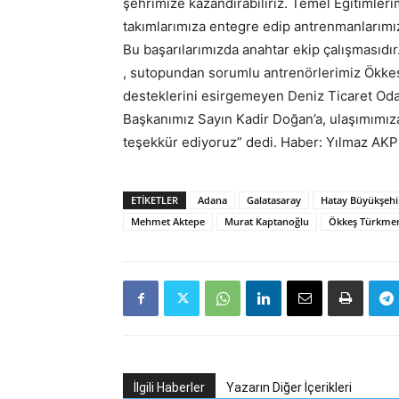
şehrimize kazandırabiliriz. Temel Eğitimler
takımlarımıza entegre edip antrenmanlarım
Bu başarılarımızda anahtar ekip çalışmasıd
, sutopundan sorumlu antrenörlerimiz Ökke
desteklerini esirgemeyen Deniz Ticaret Od
Başkanımız Sayın Kadir Doğan’a, ulaşımımız
teşekkür ediyoruz” dedi. Haber: Yılmaz AK
ETIKETLER
Adana
Galatasaray
Hatay Büyükşehir
Mehmet Aktepe
Murat Kaptanoğlu
Ökkeş Türkmen
İlgili Haberler
Yazarın Diğer İçerikleri