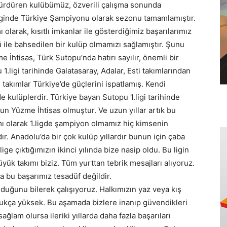
sürdüren kulübümüz, özverili çalışma sonunda
iginde Türkiye Şampiyonu olarak sezonu tamamlamıştır.
 olarak, kısıtlı imkanlar ile gösterdiğimiz başarılarımız
 ile bahsedilen bir kulüp olmamızı sağlamıştır. Şunu
 İhtisas, Türk Sutopu’nda hatırı sayılır, önemli bir
1.ligi tarihinde Galatasaray, Adalar, Esti takımlarından
takımlar Türkiye’de güçlerini ispatlamış. Kendi
de kulüplerdir. Türkiye bayan Sutopu 1.ligi tarihinde
n Yüzme İhtisas olmuştur. Ve uzun yıllar artık bu
kımı olarak 1.ligde şampiyon olmamız hiç kimsenin
 Anadolu’da bir çok kulüp yıllardır bunun için çaba
ige çıktığımızın ikinci yılında bize nasip oldu. Bu ligin
üyük takımı biziz. Tüm yurttan tebrik mesajları alıyoruz.
a bu başarımız tesadüf değildir.
uğunu bilerek çalışıyoruz. Halkımızın yaz veya kış
dukça yüksek. Bu aşamada bizlere inanıp güvendikleri
ağlam olursa ileriki yıllarda daha fazla başarıları