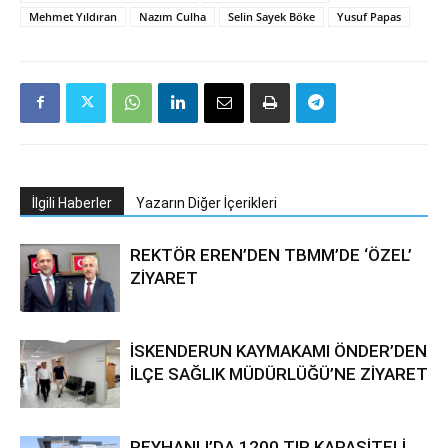
Mehmet Yıldıran
Nazım Culha
Selin Sayek Böke
Yusuf Papas
İlgili Haberler
Yazarın Diğer İçerikleri
REKTÖR EREN’DEN TBMM’DE ‘ÖZEL’
ZİYARET
İSKENDERUN KAYMAKAMI ÖNDER’DEN
İLÇE SAĞLIK MÜDÜRLÜĞÜ’NE ZİYARET
REYHANLI’DA 1200 TIR KAPASİTELİ