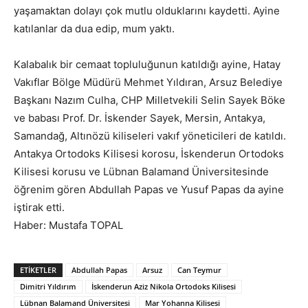
yaşamaktan dolayı çok mutlu olduklarını kaydetti. Ayine
katılanlar da dua edip, mum yaktı.
Kalabalık bir cemaat topluluğunun katıldığı ayine, Hatay
Vakıflar Bölge Müdürü Mehmet Yıldıran, Arsuz Belediye
Başkanı Nazım Culha, CHP Milletvekili Selin Sayek Böke
ve babası Prof. Dr. İskender Sayek, Mersin, Antakya,
Samandağ, Altınözü kiliseleri vakıf yöneticileri de katıldı.
Antakya Ortodoks Kilisesi korosu, İskenderun Ortodoks
Kilisesi korusu ve Lübnan Balamand Üniversitesinde
öğrenim gören Abdullah Papas ve Yusuf Papas da ayine
iştirak etti.
Haber: Mustafa TOPAL
ETIKETLER
Abdullah Papas
Arsuz
Can Teymur
Dimitri Yıldırım
İskenderun Aziz Nikola Ortodoks Kilisesi
Lübnan Balamand Üniversitesi
Mar Yohanna Kilisesi