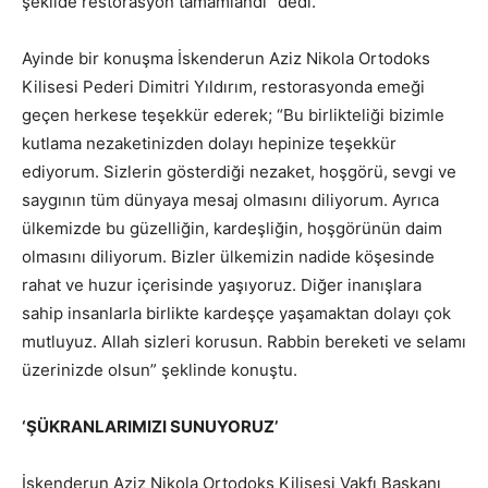
şekilde restorasyon tamamlandı” dedi.
Ayinde bir konuşma İskenderun Aziz Nikola Ortodoks
Kilisesi Pederi Dimitri Yıldırım, restorasyonda emeği
geçen herkese teşekkür ederek; “Bu birlikteliği bizimle
kutlama nezaketinizden dolayı hepinize teşekkür
ediyorum. Sizlerin gösterdiği nezaket, hoşgörü, sevgi ve
saygının tüm dünyaya mesaj olmasını diliyorum. Ayrıca
ülkemizde bu güzelliğin, kardeşliğin, hoşgörünün daim
olmasını diliyorum. Bizler ülkemizin nadide köşesinde
rahat ve huzur içerisinde yaşıyoruz. Diğer inanışlara
sahip insanlarla birlikte kardeşçe yaşamaktan dolayı çok
mutluyuz. Allah sizleri korusun. Rabbin bereketi ve selamı
üzerinizde olsun” şeklinde konuştu.
‘ŞÜKRANLARIMIZI SUNUYORUZ’
İskenderun Aziz Nikola Ortodoks Kilisesi Vakfı Başkanı