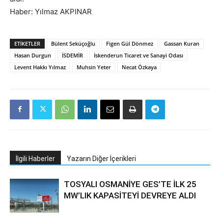
Haber: Yılmaz AKPINAR
ETIKETLER
Bülent Seküçoğlu
Figen Gül Dönmez
Gassan Kuran
Hasan Durgun
İSDEMİR
İskenderun Ticaret ve Sanayi Odası
Levent Hakkı Yılmaz
Muhsin Yeter
Necat Özkaya
İlgili Haberler
Yazarın Diğer İçerikleri
TOSYALI OSMANİYE GES’TE İLK 25
MW’LIK KAPASİTEYİ DEVREYE ALDI