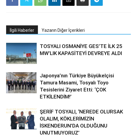
İlgili Haberler
Yazarın Diğer İçerikleri
TOSYALI OSMANİYE GES’TE İLK 25
MW’LIK KAPASİTEYİ DEVREYE ALDI
Japonya’nın Türkiye Büyükelçisi
Tamura Masami, Tosyalı Toyo
Tesislerini Ziyaret Etti: ‘ÇOK
ETKİLENDİM!’
ŞERİF TOSYALI, ‘NEREDE OLURSAK
OLALIM, KÖKLERİMİZİN
İSKENDERUN’DA OLDUĞUNU
UNUTMUYORUZ’