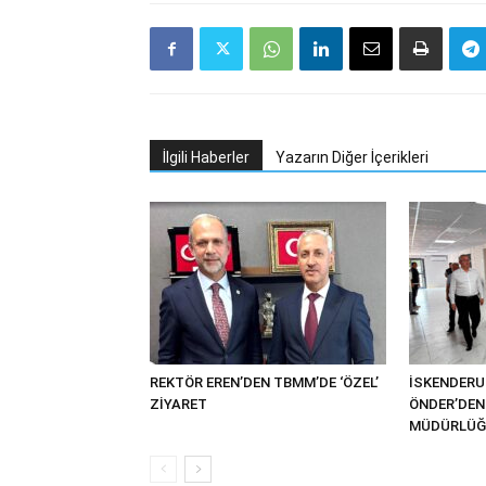
İlgili Haberler
Yazarın Diğer İçerikleri
REKTÖR EREN’DEN TBMM’DE ‘ÖZEL’
İSKENDER
ZİYARET
ÖNDER’DEN 
MÜDÜRLÜĞÜ