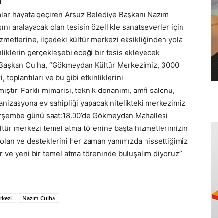
İ
rımlar hayata geçiren Arsuz Belediye Başkanı Nazım
sını aralayacak olan tesisin özellikle sanatseverler için
izmetlerine, ilçedeki kültür merkezi eksikliğinden yola
nliklerin gerçekleşebileceği bir tesis ekleyecek
 Başkan Culha, “Gökmeydan Kültür Merkezimiz, 3000
, toplantıları ve bu gibi etkinliklerini
mıştır. Farklı mimarisi, teknik donanımı, amfi salonu,
rganizasyona ev sahipliği yapacak nitelikteki merkezimiz
 Perşembe günü saat:18.00’de Gökmeydan Mahallesi
ltür merkezi temel atma törenine başta hizmetlerimizin
olan ve desteklerini her zaman yanımızda hissettiğimiz
r ve yeni bir temel atma töreninde buluşalım diyoruz”
kezi
Nazım Culha