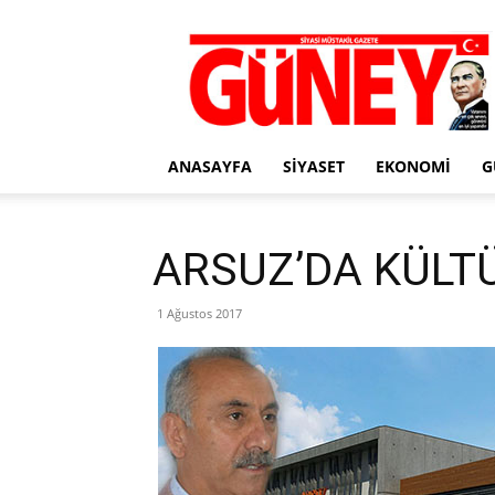
Gazete
Güney
ANASAYFA
SIYASET
EKONOMI
G
ARSUZ’DA KÜLT
1 Ağustos 2017