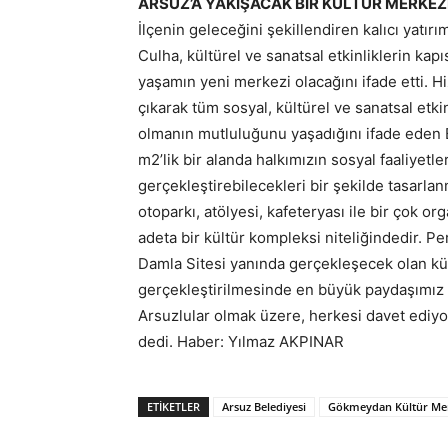
ARSUZ’A YAKIŞACAK BİR KÜLTÜR MERKEZ
İlçenin geleceğini şekillendiren kalıcı yatı
Culha, kültürel ve sanatsal etkinliklerin kapı
yaşamın yeni merkezi olacağını ifade etti. H
çıkarak tüm sosyal, kültürel ve sanatsal etki
olmanın mutluluğunu yaşadığını ifade eden
m2’lik bir alanda halkımızın sosyal faaliyetleri
gerçekleştirebilecekleri bir şekilde tasarlan
otoparkı, atölyesi, kafeteryası ile bir çok o
adeta bir kültür kompleksi niteliğindedir.
Damla Sitesi yanında gerçekleşecek olan kü
gerçekleştirilmesinde en büyük paydaşımız 
Arsuzlular olmak üzere, herkesi davet ediyo
dedi. Haber: Yılmaz AKPINAR
ETIKETLER
Arsuz Belediyesi
Gökmeydan Kültür Mer