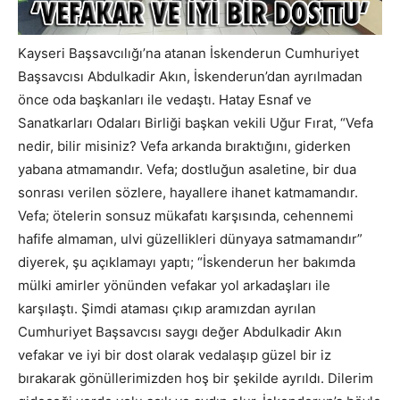
Kayseri Başsavcılığı’na atanan İskenderun Cumhuriyet
Başsavcısı Abdulkadir Akın, İskenderun’dan ayrılmadan
önce oda başkanları ile vedaştı. Hatay Esnaf ve
Sanatkarları Odaları Birliği başkan vekili Uğur Fırat, “Vefa
nedir, bilir misiniz? Vefa arkanda bıraktığını, giderken
yabana atmamandır. Vefa; dostluğun asaletine, bir dua
sonrası verilen sözlere, hayallere ihanet katmamandır.
Vefa; ötelerin sonsuz mükafatı karşısında, cehennemi
hafife almaman, ulvi güzellikleri dünyaya satmamandır”
diyerek, şu açıklamayı yaptı; “İskenderun her bakımda
mülki amirler yönünden vefakar yol arkadaşları ile
karşılaştı. Şimdi ataması çıkıp aramızdan ayrılan
Cumhuriyet Başsavcısı saygı değer Abdulkadir Akın
vefakar ve iyi bir dost olarak vedalaşıp güzel bir iz
bırakarak gönüllerimizden hoş bir şekilde ayrıldı. Dilerim