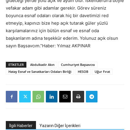
gideceği yerde yolu açık ve aydın olur. İskenderun’a böyle
vefakar adam gibi adamlar gerekir. Görev süreniz
boyunca esnaf odaları olarak hiç bir davetimizi red
etmeyip, kapınızı bize hep açık tutarak güler yüzlü
karşılamalarınız için bütün esnaf ve esnaf oda
başkanlarım adına teşekkür ederim. Yolunuz açık olsun
sayın Başsavcım.”Haber: Yılmaz AKPINAR
ETIKETLER
Abdulkadir Akın
Cumhuriyet Başsavcısı
Hatay Esnaf ve Sanatkarları Odaları Birliği
HESOB
Uğur Fırat
İlgili Haberler
Yazarın Diğer İçerikleri