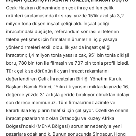
Ocak-Haziran döneminde en çok ihraç edilen çelik
ürünleri sıralamasında ilk sırayı yüzde 15’lik azalışla 3,2
milyon tona düşen inşaat çeliği aldı. İnşaat çeliği
ihracatındaki düşüşte, referandum sonrası ertelenen
talebe yetişmek için firmaların ürünlerini iç piyasaya
yönlendirmeleri etkili oldu. İlk yarıda inşaat çeliği
ihracatını; 1,4 milyon tonla yassı sıcak, 951 bin tonla dikişli
boru, 780 bin ton ile filmaşin ve 737 bin tonla profil izledi.
Türk çelik sektörünün ilk yarı ihracat rakamlarını
değerlendiren Çelik İhracatçıları Birliği Yönetim Kurulu
Başkanı Namık Ekinci, “Yılın ilk yarısını miktarda yüzde 16,
değerde yüzde 31 artışla geride bırakıyor olmaktan dolayı
son derece memnunuz. Tüm firmalarımız azimle ve
kararlılıkla kayıpların telafisi için çalışıyor. Özellikle önemli
ihracat pazarlarımız olan Ortadoğu ve Kuzey Afrika
Bölgesi’ndeki (MENA Bölgesi) sorunlar nedeniyle yeni
pazarlara odaklandık. Bunun sonucunda Singapur, Hong