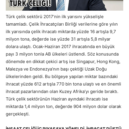
Türk çelik sektörü 2017’nin ilk yarısını yükselişle
tamamladı. Çelik İhracatçıları Birliği verilerine göre yılın
ilk yarısında çelik ihracatı miktarda yüzde 16 artışla 9,7
milyon tona, değerde ise yüzde 31 artışla 5,8 milyar
dolara ulaştı. Ocak-Haziran 2017 ihracatında en büyük
payı 3 milyon tonla AB ülkeleri üstlendi. Söz konusunda
dönemde en dikkat çekici artış ise Singapur, Hong Kong,
Malezya ve Endonezya’nın başı çektiği Uzak Doğu
ülkelerinden geldi. Bu bölgeye yapılan miktar bazındaki
ihracat yüzde 612 artışla 770 bin tona ulaştı ve en önemli
ihracat pazarlarından olan Kuzey Afrika’yı geride bıraktı.
Türk çelik sektörünün Haziran ayındaki ihracatı ise
miktarda 1,4 milyon ton, değerde 904 milyon dolar olarak
gerçekleşti.
İNŞAAT ÇELİĞİ İÇ PIYASAYA YÖNELDİ, İHRACAT DÜŞTÜ