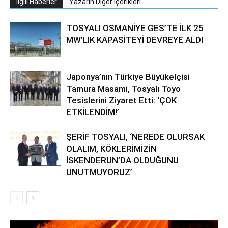
İlgili Haberler
Yazarın Diğer İçerikleri
TOSYALI OSMANİYE GES’TE İLK 25
MW’LIK KAPASİTEYİ DEVREYE ALDI
Japonya’nın Türkiye Büyükelçisi
Tamura Masami, Tosyalı Toyo
Tesislerini Ziyaret Etti: ‘ÇOK
ETKİLENDİM!’
ŞERİF TOSYALI, ‘NEREDE OLURSAK
OLALIM, KÖKLERİMİZİN
İSKENDERUN’DA OLDUĞUNU
UNUTMUYORUZ’