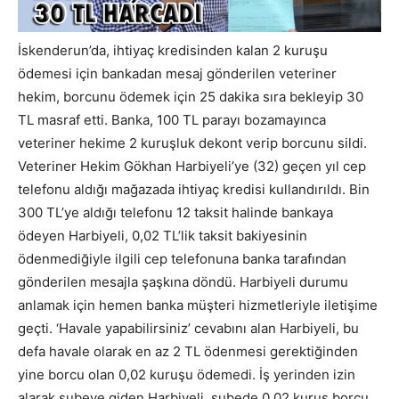
İskenderun’da, ihtiyaç kredisinden kalan 2 kuruşu
ödemesi için bankadan mesaj gönderilen veteriner
hekim, borcunu ödemek için 25 dakika sıra bekleyip 30
TL masraf etti. Banka, 100 TL parayı bozamayınca
veteriner hekime 2 kuruşluk dekont verip borcunu sildi.
Veteriner Hekim Gökhan Harbiyeli’ye (32) geçen yıl cep
telefonu aldığı mağazada ihtiyaç kredisi kullandırıldı. Bin
300 TL’ye aldığı telefonu 12 taksit halinde bankaya
ödeyen Harbiyeli, 0,02 TL’lik taksit bakiyesinin
ödenmediğiyle ilgili cep telefonuna banka tarafından
gönderilen mesajla şaşkına döndü. Harbiyeli durumu
anlamak için hemen banka müşteri hizmetleriyle iletişime
geçti. ‘Havale yapabilirsiniz’ cevabını alan Harbiyeli, bu
defa havale olarak en az 2 TL ödenmesi gerektiğinden
yine borcu olan 0,02 kuruşu ödemedi. İş yerinden izin
alarak şubeye giden Harbiyeli, şubede 0,02 kuruş borcu