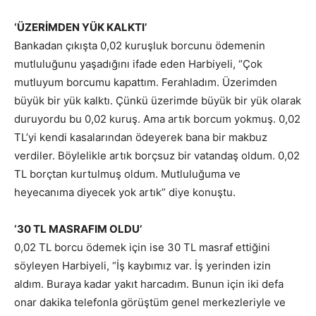
‘ÜZERİMDEN YÜK KALKTI’
Bankadan çıkışta 0,02 kuruşluk borcunu ödemenin
mutluluğunu yaşadığını ifade eden Harbiyeli, “Çok
mutluyum borcumu kapattım. Ferahladım. Üzerimden
büyük bir yük kalktı. Çünkü üzerimde büyük bir yük olarak
duruyordu bu 0,02 kuruş. Ama artık borcum yokmuş. 0,02
TL’yi kendi kasalarından ödeyerek bana bir makbuz
verdiler. Böylelikle artık borçsuz bir vatandaş oldum. 0,02
TL borçtan kurtulmuş oldum. Mutluluğuma ve
heyecanıma diyecek yok artık” diye konuştu.
‘30 TL MASRAFIM OLDU’
0,02 TL borcu ödemek için ise 30 TL masraf ettiğini
söyleyen Harbiyeli, “İş kaybımız var. İş yerinden izin
aldım. Buraya kadar yakıt harcadım. Bunun için iki defa
onar dakika telefonla görüştüm genel merkezleriyle ve