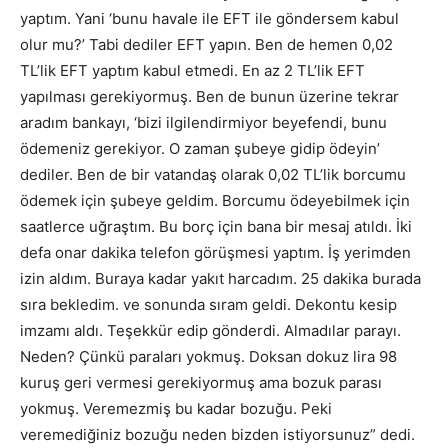
yaptım. Yani ‘bunu havale ile EFT ile göndersem kabul
olur mu?’ Tabi dediler EFT yapın. Ben de hemen 0,02
TL’lik EFT yaptım kabul etmedi. En az 2 TL’lik EFT
yapılması gerekiyormuş. Ben de bunun üzerine tekrar
aradım bankayı, ‘bizi ilgilendirmiyor beyefendi, bunu
ödemeniz gerekiyor. O zaman şubeye gidip ödeyin’
dediler. Ben de bir vatandaş olarak 0,02 TL’lik borcumu
ödemek için şubeye geldim. Borcumu ödeyebilmek için
saatlerce uğraştım. Bu borç için bana bir mesaj atıldı. İki
defa onar dakika telefon görüşmesi yaptım. İş yerimden
izin aldım. Buraya kadar yakıt harcadım. 25 dakika burada
sıra bekledim. ve sonunda sıram geldi. Dekontu kesip
imzamı aldı. Teşekkür edip gönderdi. Almadılar parayı.
Neden? Çünkü paraları yokmuş. Doksan dokuz lira 98
kuruş geri vermesi gerekiyormuş ama bozuk parası
yokmuş. Veremezmiş bu kadar bozuğu. Peki
veremediğiniz bozuğu neden bizden istiyorsunuz” dedi.