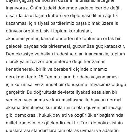
dayalı çağdaş demokrasi düzeni ile ulaşılabileceğine
inanıyoruz. Önümüzdeki dönemde sadece içeride değil,
dışarıda da uzlaşma kültürü ve diplomasi dilinin ağırlık
kazanması için siyasi partilerimiz başta olmak üzere iş
dünyası örgütleri, sivil toplum kuruluşları,
akademisyenler, kanaat önderleri ile toplumun ortak bir
gelecek paydasında birleşmesi, gücümüze güç katacaktır.
Demokrasiye ve halkın iradesine olan inancımızla, toplum
olarak yalnızca zor dönemlerde değil her zaman
kenetlenerek, birlik ve beraberlik içinde olmamız
gerekmektedir. 15 Temmuzların bir daha yaşanmaması
için kurumsal ve zihinsel bir dönüşüme ihtiyacımız olduğu
gerçektir. Bu doğrultuda devlette liyakati esas alan bir
yeniden yapılanma ve kurumsallaşma ile hayatın normal
akışına dönülmesi, kurumlarımıza olan güveni artıracağı
gibi demokrasi, hukuk devleti ve özgürlükler bağlamında
millet iradesini de güçlendirecektir. Türk demokrasisinin
uluslararası standartlara tam olarak uyması ve adaletin