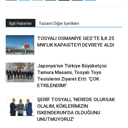
İlgili Haberler
Yazarın Diğer İçerikleri
TOSYALI OSMANİYE GES’TE İLK 25
MW’LIK KAPASİTEYİ DEVREYE ALDI
Japonya’nın Türkiye Büyükelçisi
Tamura Masami, Tosyalı Toyo
Tesislerini Ziyaret Etti: ‘ÇOK
ETKİLENDİM!’
ŞERİF TOSYALI, ‘NEREDE OLURSAK
OLALIM, KÖKLERİMİZİN
İSKENDERUN’DA OLDUĞUNU
UNUTMUYORUZ’