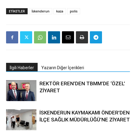
ETIKETLER
İskenderun
kaza
polis
İlgili Haberler
Yazarın Diğer İçerikleri
REKTÖR EREN’DEN TBMM’DE ‘ÖZEL’
ZİYARET
İSKENDERUN KAYMAKAMI ÖNDER’DEN
İLÇE SAĞLIK MÜDÜRLÜĞÜ’NE ZİYARET