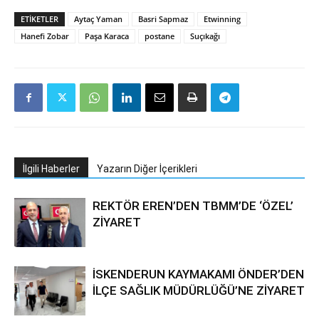
ETIKETLER
Aytaç Yaman
Basri Sapmaz
Etwinning
Hanefi Zobar
Paşa Karaca
postane
Suçıkağı
İlgili Haberler
Yazarın Diğer İçerikleri
REKTÖR EREN’DEN TBMM’DE ‘ÖZEL’
ZİYARET
İSKENDERUN KAYMAKAMI ÖNDER’DEN
İLÇE SAĞLIK MÜDÜRLÜĞÜ’NE ZİYARET