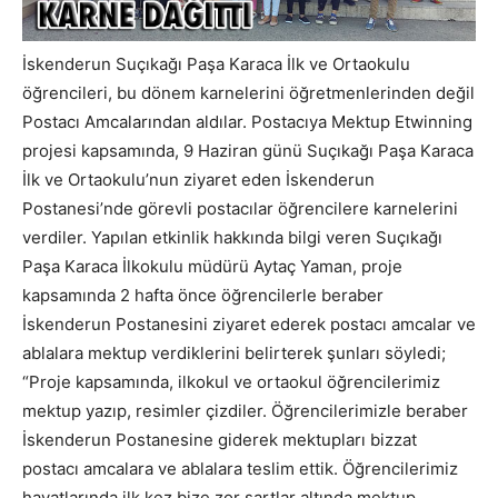
İskenderun Suçıkağı Paşa Karaca İlk ve Ortaokulu
öğrencileri, bu dönem karnelerini öğretmenlerinden değil
Postacı Amcalarından aldılar. Postacıya Mektup Etwinning
projesi kapsamında, 9 Haziran günü Suçıkağı Paşa Karaca
İlk ve Ortaokulu’nun ziyaret eden İskenderun
Postanesi’nde görevli postacılar öğrencilere karnelerini
verdiler. Yapılan etkinlik hakkında bilgi veren Suçıkağı
Paşa Karaca İlkokulu müdürü Aytaç Yaman, proje
kapsamında 2 hafta önce öğrencilerle beraber
İskenderun Postanesini ziyaret ederek postacı amcalar ve
ablalara mektup verdiklerini belirterek şunları söyledi;
“Proje kapsamında, ilkokul ve ortaokul öğrencilerimiz
mektup yazıp, resimler çizdiler. Öğrencilerimizle beraber
İskenderun Postanesine giderek mektupları bizzat
postacı amcalara ve ablalara teslim ettik. Öğrencilerimiz
hayatlarında ilk kez bize zor şartlar altında mektup