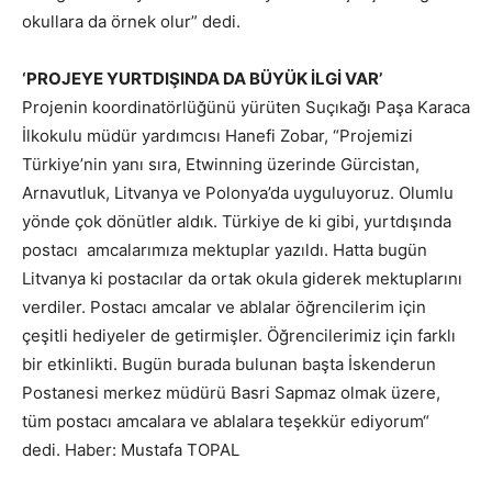
okullara da örnek olur” dedi.
‘PROJEYE YURTDIŞINDA DA BÜYÜK İLGİ VAR’
Projenin koordinatörlüğünü yürüten Suçıkağı Paşa Karaca
İlkokulu müdür yardımcısı Hanefi Zobar, “Projemizi
Türkiye’nin yanı sıra, Etwinning üzerinde Gürcistan,
Arnavutluk, Litvanya ve Polonya’da uyguluyoruz. Olumlu
yönde çok dönütler aldık. Türkiye de ki gibi, yurtdışında
postacı amcalarımıza mektuplar yazıldı. Hatta bugün
Litvanya ki postacılar da ortak okula giderek mektuplarını
verdiler. Postacı amcalar ve ablalar öğrencilerim için
çeşitli hediyeler de getirmişler. Öğrencilerimiz için farklı
bir etkinlikti. Bugün burada bulunan başta İskenderun
Postanesi merkez müdürü Basri Sapmaz olmak üzere,
tüm postacı amcalara ve ablalara teşekkür ediyorum“
dedi. Haber: Mustafa TOPAL