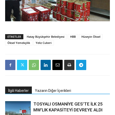
ETIKETLER
Hatay Büyükşehir Belediyesi
HBB
Hüseyin Öksel
Öksel Yemekçilik
Yeliz Cuberi
İlgili Haberler
Yazarın Diğer İçerikleri
TOSYALI OSMANİYE GES’TE İLK 25
MW’LIK KAPASİTEYİ DEVREYE ALDI