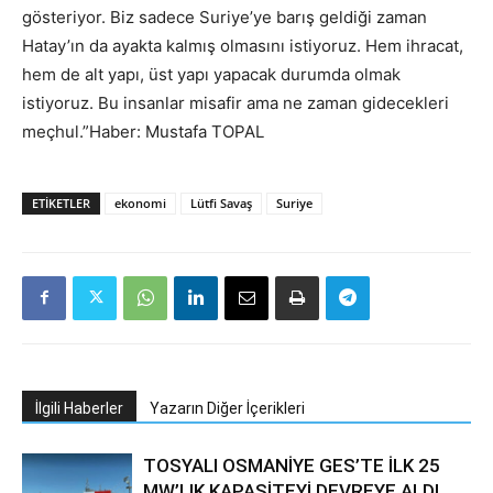
gösteriyor. Biz sadece Suriye’ye barış geldiği zaman
Hatay’ın da ayakta kalmış olmasını istiyoruz. Hem ihracat,
hem de alt yapı, üst yapı yapacak durumda olmak
istiyoruz. Bu insanlar misafir ama ne zaman gidecekleri
meçhul.”Haber: Mustafa TOPAL
ETIKETLER
ekonomi
Lütfi Savaş
Suriye
İlgili Haberler
Yazarın Diğer İçerikleri
TOSYALI OSMANİYE GES’TE İLK 25
MW’LIK KAPASİTEYİ DEVREYE ALDI