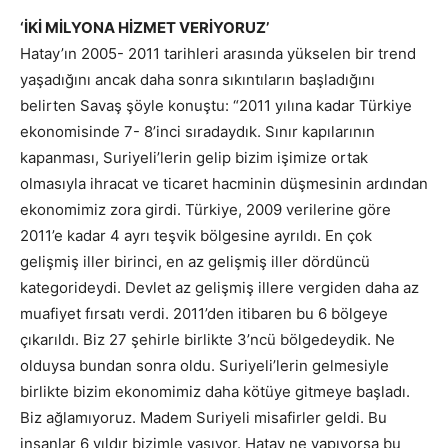
‘İKİ MİLYONA HİZMET VERİYORUZ’
Hatay’ın 2005- 2011 tarihleri arasında yükselen bir trend
yaşadığını ancak daha sonra sıkıntıların başladığını
belirten Savaş şöyle konuştu: “2011 yılına kadar Türkiye
ekonomisinde 7- 8’inci sıradaydık. Sınır kapılarının
kapanması, Suriyeli’lerin gelip bizim işimize ortak
olmasıyla ihracat ve ticaret hacminin düşmesinin ardından
ekonomimiz zora girdi. Türkiye, 2009 verilerine göre
2011’e kadar 4 ayrı teşvik bölgesine ayrıldı. En çok
gelişmiş iller birinci, en az gelişmiş iller dördüncü
kategorideydi. Devlet az gelişmiş illere vergiden daha az
muafiyet fırsatı verdi. 2011’den itibaren bu 6 bölgeye
çıkarıldı. Biz 27 şehirle birlikte 3’ncü bölgedeydik. Ne
olduysa bundan sonra oldu. Suriyeli’lerin gelmesiyle
birlikte bizim ekonomimiz daha kötüye gitmeye başladı.
Biz ağlamıyoruz. Madem Suriyeli misafirler geldi. Bu
insanlar 6 yıldır bizimle yaşıyor. Hatay ne yapıyorsa bu