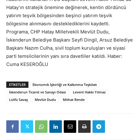
Hatay’ın stratejik önemine değinerek, kentin dördüncü
yatırım teşvik bölgesinden beşinci yatırım teşvik
bölgesine alınmasını desteklediklerini kaydetti.
Programa, CHP Hatay Milletvekili Mevlüt Dudu,
İskenderun Belediye Başkanı Seyfi Dingil, Arsuz Belediye
Başkanı Nazım Culha, sivil toplum kuruluşları ve siyasi
parti temsilcilerinin yanı sıra davetliler katıldı. Haber:
Cuma KESEROĞLU
ETIKETLER
Ekonomik İşbirliği ve Kalkınma Teşkilatı
İskenderun Ticaret ve Sanayi Odası
Levent Hakkı Yılmaz
Lütfü Savaş
Mevlüt Dudu
Mithat Rende