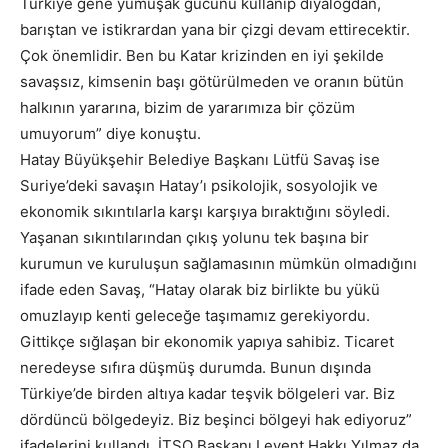
Türkiye gene yumuşak gücünü kullanıp diyalogdan,
barıştan ve istikrardan yana bir çizgi devam ettirecektir.
Çok önemlidir. Ben bu Katar krizinden en iyi şekilde
savaşsız, kimsenin başı götürülmeden ve oranın bütün
halkının yararına, bizim de yararımıza bir çözüm
umuyorum” diye konuştu.
Hatay Büyükşehir Belediye Başkanı Lütfü Savaş ise
Suriye’deki savaşın Hatay’ı psikolojik, sosyolojik ve
ekonomik sıkıntılarla karşı karşıya bıraktığını söyledi.
Yaşanan sıkıntılarından çıkış yolunu tek başına bir
kurumun ve kuruluşun sağlamasının mümkün olmadığını
ifade eden Savaş, “Hatay olarak biz birlikte bu yükü
omuzlayıp kenti geleceğe taşımamız gerekiyordu.
Gittikçe sığlaşan bir ekonomik yapıya sahibiz. Ticaret
neredeyse sıfıra düşmüş durumda. Bunun dışında
Türkiye’de birden altıya kadar teşvik bölgeleri var. Biz
dördüncü bölgedeyiz. Biz beşinci bölgeyi hak ediyoruz”
ifadelerini kullandı. İTSO Başkanı Levent Hakkı Yılmaz da