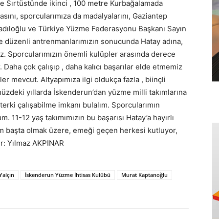
re Sırtüstünde ikinci , 100 metre Kurbağalamada
asını, sporcularımıza da madalyalarını, Gaziantep
Fadıloğlu ve Türkiye Yüzme Federasyonu Başkanı Sayın
ve düzenli antrenmanlarımızın sonucunda Hatay adına,
oruz. Sporcularımızın önemli kulüpler arasında derece
. Daha çok çalışıp , daha kalıcı başarılar elde etmemiz
r mevcut. Altyapımıza ilgi oldukça fazla , biinçli
zdeki yıllarda İskenderun’dan yüzme milli takımlarına
terki çalışabilme imkanı bulalım. Sporcularımın
. 11-12 yaş takımımızın bu başarısı Hatay’a hayırlı
im başta olmak üzere, emeği geçen herkesi kutluyor,
ber: Yılmaz AKPINAR
Yalçın
İskenderun Yüzme İhtisas Kulübü
Murat Kaptanoğlu