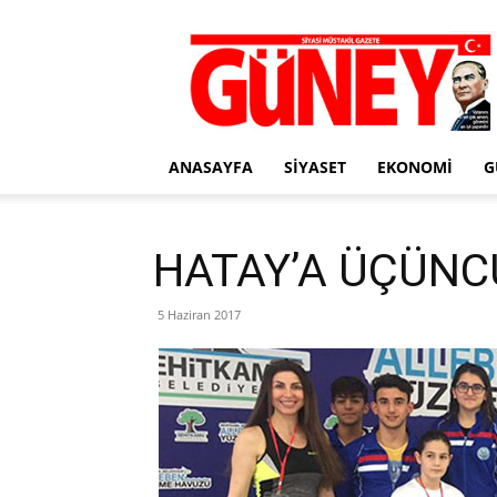
Gazete
Güney
ANASAYFA
SIYASET
EKONOMI
G
HATAY’A ÜÇÜNC
5 Haziran 2017