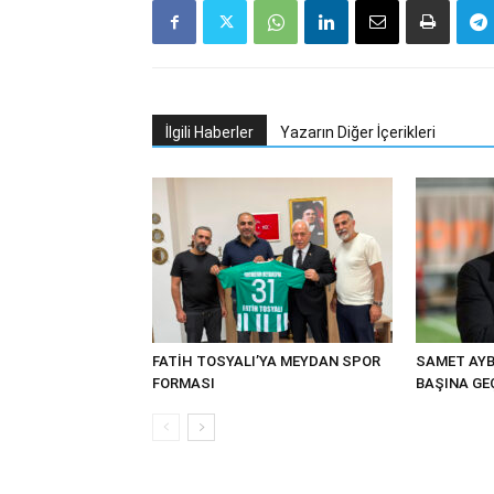
İlgili Haberler
Yazarın Diğer İçerikleri
FATİH TOSYALI’YA MEYDAN SPOR
SAMET AYB
FORMASI
BAŞINA GE