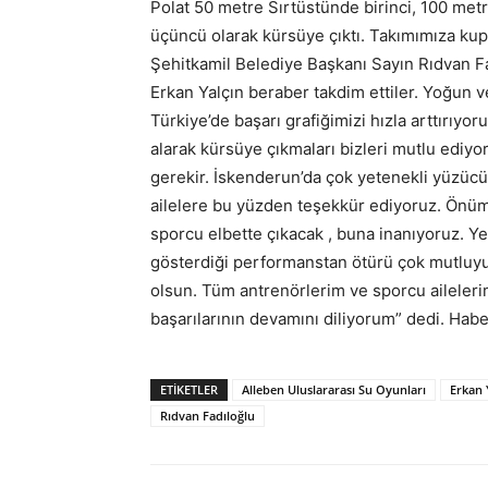
Polat 50 metre Sırtüstünde birinci, 100 met
üçüncü olarak kürsüye çıktı. Takımımıza kup
Şehitkamil Belediye Başkanı Sayın Rıdvan 
Erkan Yalçın beraber takdim ettiler. Yoğun 
Türkiye’de başarı grafiğimizi hızla arttırıy
alarak kürsüye çıkmaları bizleri mutlu ediyor
gerekir. İskenderun’da çok yetenekli yüzücüle
ailelere bu yüzden teşekkür ediyoruz. Önümü
sporcu elbette çıkacak , buna inanıyoruz. Ye
gösterdiği performanstan ötürü çok mutluyum
olsun. Tüm antrenörlerim ve sporcu aileler
başarılarının devamını diliyorum” dedi. Ha
ETIKETLER
Alleben Uluslararası Su Oyunları
Erkan 
Rıdvan Fadıloğlu