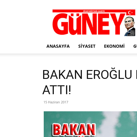
Gazete
Güney
ANASAYFA
SIYASET
EKONOMI
G
BAKAN EROĞLU H
ATTI!
15 Haziran 2017