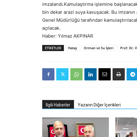
imzalandı.Kamulaştırma işlemine başlanacak 
bin dekar arazi suya kavuşacak. Bu imzanın a
Genel Müdürlüğü tarafından kamulaştırılaca
açılacak.
Haber: Yılmaz AKPINAR
ETIKETLER
Hatay
Orman ve Su İşleri
Prof. Dr. 
İlgili Haberler
Yazarın Diğer İçerikleri