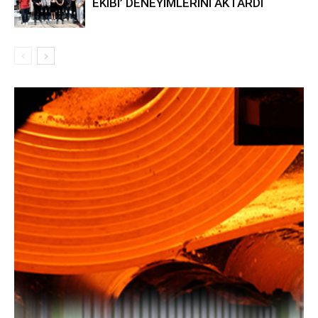
EKİBİ’ DENEYİMLERİNİ AKTARDI