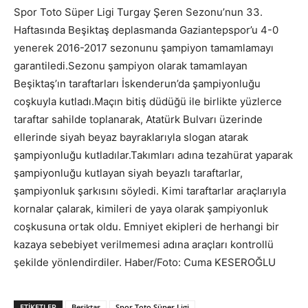
Spor Toto Süper Ligi Turgay Şeren Sezonu’nun 33.
Haftasında Beşiktaş deplasmanda Gaziantepspor’u 4-0
yenerek 2016-2017 sezonunu şampiyon tamamlamayı
garantiledi.Sezonu şampiyon olarak tamamlayan
Beşiktaş’ın taraftarları İskenderun’da şampiyonluğu
coşkuyla kutladı.Maçın bitiş düdüğü ile birlikte yüzlerce
taraftar sahilde toplanarak, Atatürk Bulvarı üzerinde
ellerinde siyah beyaz bayraklarıyla slogan atarak
şampiyonluğu kutladılar.Takımları adına tezahürat yaparak
şampiyonluğu kutlayan siyah beyazlı taraftarlar,
şampiyonluk şarkısını söyledi. Kimi taraftarlar araçlarıyla
kornalar çalarak, kimileri de yaya olarak şampiyonluk
coşkusuna ortak oldu. Emniyet ekipleri de herhangi bir
kazaya sebebiyet verilmemesi adına araçları kontrollü
şekilde yönlendirdiler. Haber/Foto: Cuma KESEROĞLU
ETIKETLER
Beşiktaş
Spor Toto Süper Ligi