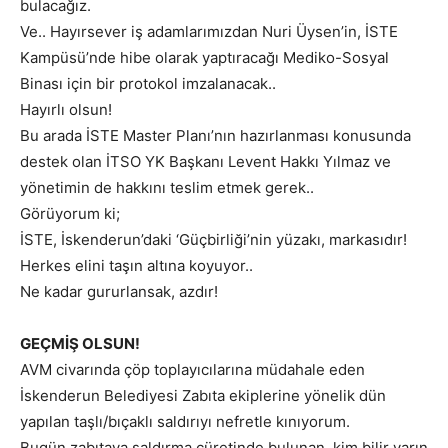
bulacağız.
Ve.. Hayırsever iş adamlarımızdan Nuri Üysen’in, İSTE
Kampüsü’nde hibe olarak yaptıracağı Mediko-Sosyal
Binası için bir protokol imzalanacak..
Hayırlı olsun!
Bu arada İSTE Master Planı’nın hazırlanması konusunda
destek olan İTSO YK Başkanı Levent Hakkı Yılmaz ve
yönetimin de hakkını teslim etmek gerek..
Görüyorum ki;
İSTE, İskenderun’daki ‘Güçbirliği’nin yüzakı, markasıdır!
Herkes elini taşın altına koyuyor..
Ne kadar gururlansak, azdır!
GEÇMİŞ OLSUN!
AVM civarında çöp toplayıcılarına müdahale eden
İskenderun Belediyesi Zabıta ekiplerine yönelik dün
yapılan taşlı/bıçaklı saldırıyı nefretle kınıyorum.
Bugün zabıtaya saldırma cüretinde bulunan, kim bilir yarın