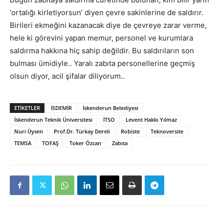
‘ortalığı kirletiyorsun’ diyen çevre sakinlerine de saldırır.
Birileri ekmeğini kazanacak diye de çevreye zarar verme,
hele ki görevini yapan memur, personel ve kurumlara
saldırma hakkına hiç sahip değildir. Bu saldırıların son
bulması ümidiyle.. Yaralı zabıta personellerine geçmiş
olsun diyor, acil şifalar diliyorum..
ETIKETLER
İSDEMİR
İskenderun Belediyesi
İskenderun Teknik Üniversitesi
İTSO
Levent Hakkı Yılmaz
Nuri Üysen
Prof.Dr. Türkay Dereli
Robiste
Teknoversite
TEMSA
TOFAŞ
Toker Özcan
Zabıta