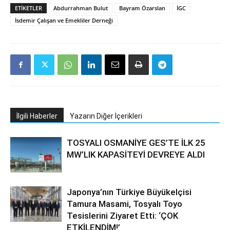
ETIKETLER
Abdurrahman Bulut
Bayram Özarslan
İGC
İsdemir Çalışan ve Emekliler Derneği
İlgili Haberler
Yazarın Diğer İçerikleri
TOSYALI OSMANİYE GES’TE İLK 25
MW’LIK KAPASİTEYİ DEVREYE ALDI
Japonya’nın Türkiye Büyükelçisi
Tamura Masami, Tosyalı Toyo
Tesislerini Ziyaret Etti: ‘ÇOK
ETKİLENDİM!’