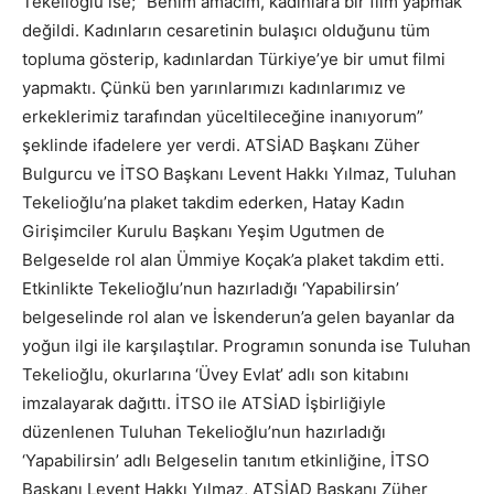
Tekelioğlu ise; “Benim amacım, kadınlara bir film yapmak
değildi. Kadınların cesaretinin bulaşıcı olduğunu tüm
topluma gösterip, kadınlardan Türkiye’ye bir umut filmi
yapmaktı. Çünkü ben yarınlarımızı kadınlarımız ve
erkeklerimiz tarafından yüceltileceğine inanıyorum”
şeklinde ifadelere yer verdi. ATSİAD Başkanı Züher
Bulgurcu ve İTSO Başkanı Levent Hakkı Yılmaz, Tuluhan
Tekelioğlu’na plaket takdim ederken, Hatay Kadın
Girişimciler Kurulu Başkanı Yeşim Ugutmen de
Belgeselde rol alan Ümmiye Koçak’a plaket takdim etti.
Etkinlikte Tekelioğlu’nun hazırladığı ‘Yapabilirsin’
belgeselinde rol alan ve İskenderun’a gelen bayanlar da
yoğun ilgi ile karşılaştılar. Programın sonunda ise Tuluhan
Tekelioğlu, okurlarına ‘Üvey Evlat’ adlı son kitabını
imzalayarak dağıttı. İTSO ile ATSİAD İşbirliğiyle
düzenlenen Tuluhan Tekelioğlu’nun hazırladığı
‘Yapabilirsin’ adlı Belgeselin tanıtım etkinliğine, İTSO
Başkanı Levent Hakkı Yılmaz, ATSİAD Başkanı Züher