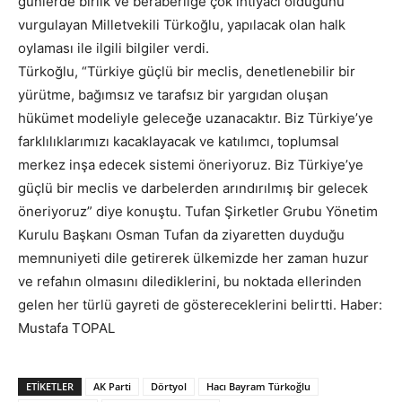
günlerde birlik ve beraberliğe çok ihtiyacı olduğunu
vurgulayan Milletvekili Türkoğlu, yapılacak olan halk
oylaması ile ilgili bilgiler verdi.
Türkoğlu, “Türkiye güçlü bir meclis, denetlenebilir bir
yürütme, bağımsız ve tarafsız bir yargıdan oluşan
hükümet modeliyle geleceğe uzanacaktır. Biz Türkiye’ye
farklılıklarımızı kacaklayacak ve katılımcı, toplumsal
merkez inşa edecek sistemi öneriyoruz. Biz Türkiye’ye
güçlü bir meclis ve darbelerden arındırılmış bir gelecek
öneriyoruz” diye konuştu. Tufan Şirketler Grubu Yönetim
Kurulu Başkanı Osman Tufan da ziyaretten duyduğu
memnuniyeti dile getirerek ülkemizde her zaman huzur
ve refahın olmasını dilediklerini, bu noktada ellerinden
gelen her türlü gayreti de göstereceklerini belirtti. Haber:
Mustafa TOPAL
ETIKETLER
AK Parti
Dörtyol
Hacı Bayram Türkoğlu