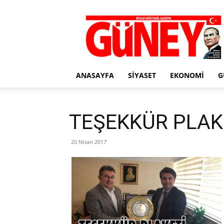
Gazete
Güney
ANASAYFA
SIYASET
EKONOMI
G
TEŞEKKÜR PLAK
20 Nisan 2017