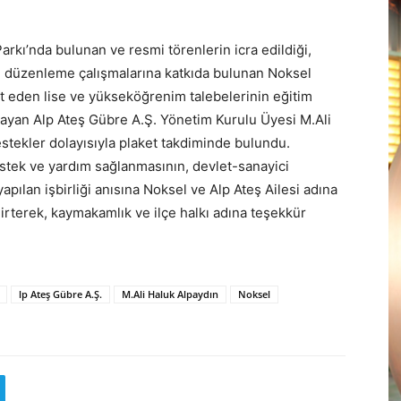
rkı’nda bulunan ve resmi törenlerin icra edildiği,
an düzenleme çalışmalarına katkıda bulunan Noksel
t eden lise ve yükseköğrenim talebelerinin eğitim
layan Alp Ateş Gübre A.Ş. Yönetim Kurulu Üyesi M.Ali
destekler dolayısıyla plaket takdiminde bulundu.
stek ve yardım sağlanmasının, devlet-sanayici
, yapılan işbirliği anısına Noksel ve Alp Ateş Ailesi adına
lirterek, kaymakamlık ve ilçe halkı adına teşekkür
lp Ateş Gübre A.Ş.
M.Ali Haluk Alpaydın
Noksel