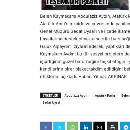
Belen Kaymakamı Abdulaziz Aydın, Atatürk Pa
Atatürk Anıtı’nın kaide ve çevresinde yapıl
Genel Müdürü Sedat Uysal’ı ve ilçede ikame
hayatlarına destek olmak amacı ile burs sağ
Haluk Alpaydın’ı ziyaret ederek, yaptıkları 
Kaymakam Aydın; bu tür sosyal projelere de
işbirliğinin güzel bir örneğini teşkil ettiğini
kendilerine birer plaket takdim edildiğini be
ettiklerini açıkladı. Haber: Yılmaz AKPINAR
ETIKETLER
Abdulaziz Aydın
Atatürk Parkı
Belen
Sedat Uysal