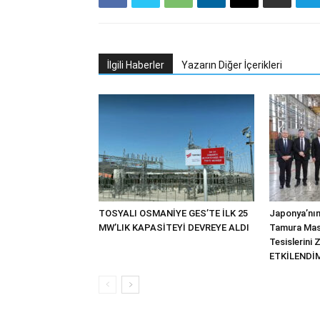
İlgili Haberler
Yazarın Diğer İçerikleri
TOSYALI OSMANİYE GES’TE İLK 25
Japonya’nın
MW’LIK KAPASİTEYİ DEVREYE ALDI
Tamura Mas
Tesislerini 
ETKİLENDİM