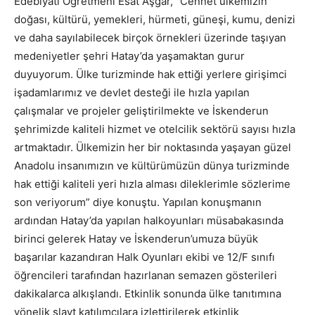
Edebiyatı Öğretmeni Esat Aşgar, “Cennet ülkemizin
doğası, kültürü, yemekleri, hürmeti, güneşi, kumu, denizi
ve daha sayılabilecek birçok örnekleri üzerinde taşıyan
medeniyetler şehri Hatay’da yaşamaktan gurur
duyuyorum. Ülke turizminde hak ettiği yerlere girişimci
işadamlarımız ve devlet desteği ile hızla yapılan
çalışmalar ve projeler geliştirilmekte ve İskenderun
şehrimizde kaliteli hizmet ve otelcilik sektörü sayısı hızla
artmaktadır. Ülkemizin her bir noktasında yaşayan güzel
Anadolu insanımızın ve kültürümüzün dünya turizminde
hak ettiği kaliteli yeri hızla alması dileklerimle sözlerime
son veriyorum” diye konuştu. Yapılan konuşmanın
ardından Hatay’da yapılan halkoyunları müsabakasında
birinci gelerek Hatay ve İskenderun’umuza büyük
başarılar kazandıran Halk Oyunları ekibi ve 12/F sınıfı
öğrencileri tarafından hazırlanan semazen gösterileri
dakikalarca alkışlandı. Etkinlik sonunda ülke tanıtımına
yönelik slayt katılımcılara izlettirilerek etkinlik