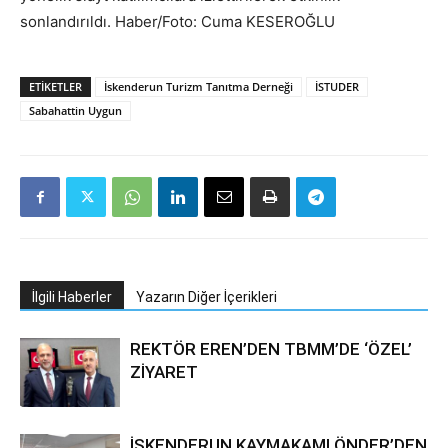
sonlandırıldı. Haber/Foto: Cuma KESEROĞLU
ETIKETLER
İskenderun Turizm Tanıtma Derneği
İSTUDER
Sabahattin Uygun
İlgili Haberler
Yazarın Diğer İçerikleri
REKTÖR EREN’DEN TBMM’DE ‘ÖZEL’
ZİYARET
İSKENDERUN KAYMAKAMI ÖNDER’DEN