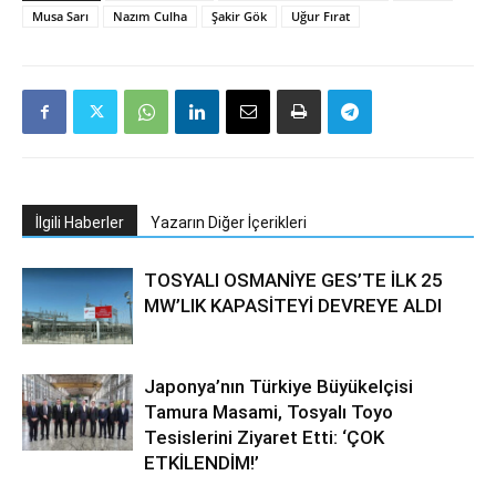
Musa Sarı
Nazım Culha
Şakir Gök
Uğur Fırat
İlgili Haberler
Yazarın Diğer İçerikleri
TOSYALI OSMANİYE GES’TE İLK 25
MW’LIK KAPASİTEYİ DEVREYE ALDI
Japonya’nın Türkiye Büyükelçisi
Tamura Masami, Tosyalı Toyo
Tesislerini Ziyaret Etti: ‘ÇOK
ETKİLENDİM!’