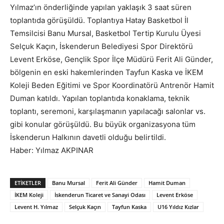
Yılmaz’ın önderliğinde yapılan yaklaşık 3 saat süren
toplantıda görüşüldü. Toplantıya Hatay Basketbol İl
Temsilcisi Banu Mursal, Basketbol Tertip Kurulu Üyesi
Selçuk Kaçın, İskenderun Belediyesi Spor Direktörü
Levent Erköse, Gençlik Spor İlçe Müdürü Ferit Ali Günder,
bölgenin en eski hakemlerinden Tayfun Kaska ve İKEM
Koleji Beden Eğitimi ve Spor Koordinatörü Antrenör Hamit
Duman katıldı. Yapılan toplantıda konaklama, teknik
toplantı, seremoni, karşılaşmanın yapılacağı salonlar vs.
gibi konular görüşüldü. Bu büyük organizasyona tüm
İskenderun Halkının davetli olduğu belirtildi.
Haber: Yılmaz AKPINAR
ETIKETLER
Banu Mursal
Ferit Ali Günder
Hamit Duman
İKEM Koleji
İskenderun Ticaret ve Sanayi Odası
Levent Erköse
Levent H. Yılmaz
Selçuk Kaçın
Tayfun Kaska
U16 Yıldız Kızlar