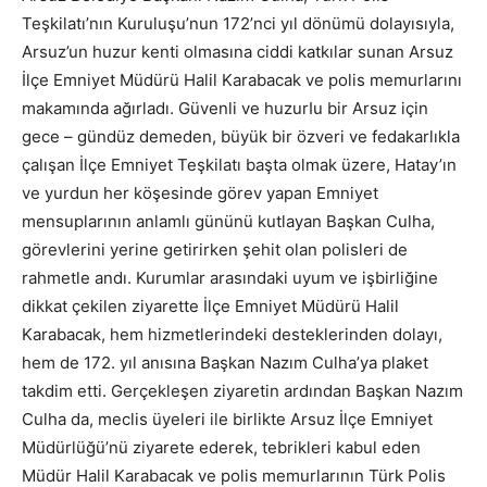
Teşkilatı’nın Kuruluşu’nun 172’nci yıl dönümü dolayısıyla,
Arsuz’un huzur kenti olmasına ciddi katkılar sunan Arsuz
İlçe Emniyet Müdürü Halil Karabacak ve polis memurlarını
makamında ağırladı. Güvenli ve huzurIu bir Arsuz için
gece – gündüz demeden, büyük bir özveri ve fedakarlıkla
çalışan İlçe Emniyet Teşkilatı başta olmak üzere, Hatay’ın
ve yurdun her köşesinde görev yapan Emniyet
mensuplarının anlamlı gününü kutlayan Başkan Culha,
görevlerini yerine getirirken şehit olan polisleri de
rahmetle andı. Kurumlar arasındaki uyum ve işbirliğine
dikkat çekilen ziyarette İlçe Emniyet Müdürü Halil
Karabacak, hem hizmetlerindeki desteklerinden dolayı,
hem de 172. yıl anısına Başkan Nazım Culha’ya plaket
takdim etti. Gerçekleşen ziyaretin ardından Başkan Nazım
Culha da, meclis üyeleri ile birlikte Arsuz İlçe Emniyet
Müdürlüğü’nü ziyarete ederek, tebrikleri kabul eden
Müdür Halil Karabacak ve polis memurlarının Türk Polis