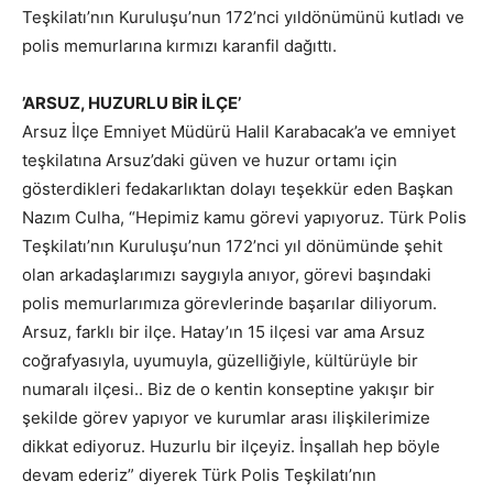
Teşkilatı’nın Kuruluşu’nun 172’nci yıldönümünü kutladı ve
polis memurlarına kırmızı karanfil dağıttı.
’ARSUZ, HUZURLU BİR İLÇE’
Arsuz İlçe Emniyet Müdürü Halil Karabacak’a ve emniyet
teşkilatına Arsuz’daki güven ve huzur ortamı için
gösterdikleri fedakarlıktan dolayı teşekkür eden Başkan
Nazım Culha, “Hepimiz kamu görevi yapıyoruz. Türk Polis
Teşkilatı’nın Kuruluşu’nun 172’nci yıl dönümünde şehit
olan arkadaşlarımızı saygıyla anıyor, görevi başındaki
polis memurlarımıza görevlerinde başarılar diliyorum.
Arsuz, farklı bir ilçe. Hatay’ın 15 ilçesi var ama Arsuz
coğrafyasıyla, uyumuyla, güzelliğiyle, kültürüyle bir
numaralı ilçesi.. Biz de o kentin konseptine yakışır bir
şekilde görev yapıyor ve kurumlar arası ilişkilerimize
dikkat ediyoruz. Huzurlu bir ilçeyiz. İnşallah hep böyle
devam ederiz” diyerek Türk Polis Teşkilatı’nın