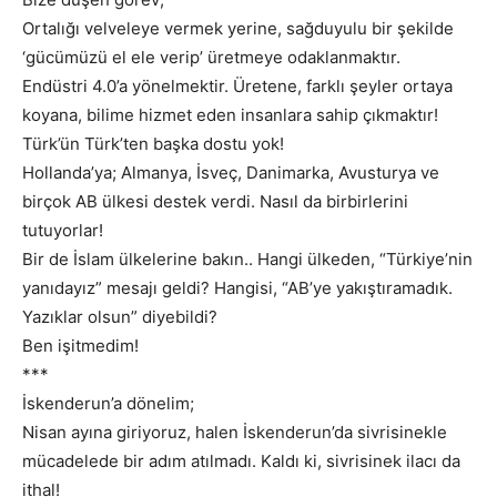
Ortalığı velveleye vermek yerine, sağduyulu bir şekilde
‘gücümüzü el ele verip’ üretmeye odaklanmaktır.
Endüstri 4.0’a yönelmektir. Üretene, farklı şeyler ortaya
koyana, bilime hizmet eden insanlara sahip çıkmaktır!
Türk’ün Türk’ten başka dostu yok!
Hollanda’ya; Almanya, İsveç, Danimarka, Avusturya ve
birçok AB ülkesi destek verdi. Nasıl da birbirlerini
tutuyorlar!
Bir de İslam ülkelerine bakın.. Hangi ülkeden, “Türkiye’nin
yanıdayız” mesajı geldi? Hangisi, “AB’ye yakıştıramadık.
Yazıklar olsun” diyebildi?
Ben işitmedim!
***
İskenderun’a dönelim;
Nisan ayına giriyoruz, halen İskenderun’da sivrisinekle
mücadelede bir adım atılmadı. Kaldı ki, sivrisinek ilacı da
ithal!