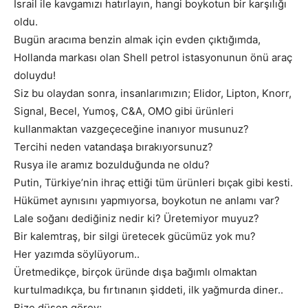
İsrail ile kavgamızı hatırlayın, hangi boykotun bir karşılığı
oldu.
Bugün aracıma benzin almak için evden çıktığımda,
Hollanda markası olan Shell petrol istasyonunun önü araç
doluydu!
Siz bu olaydan sonra, insanlarımızın; Elidor, Lipton, Knorr,
Signal, Becel, Yumoş, C&A, OMO gibi ürünleri
kullanmaktan vazgeçeceğine inanıyor musunuz?
Tercihi neden vatandaşa bırakıyorsunuz?
Rusya ile aramız bozulduğunda ne oldu?
Putin, Türkiye’nin ihraç ettiği tüm ürünleri bıçak gibi kesti.
Hükümet aynısını yapmıyorsa, boykotun ne anlamı var?
Lale soğanı dediğiniz nedir ki? Üretemiyor muyuz?
Bir kalemtraş, bir silgi üretecek gücümüz yok mu?
Her yazımda söylüyorum..
Üretmedikçe, birçok üründe dışa bağımlı olmaktan
kurtulmadıkça, bu fırtınanın şiddeti, ilk yağmurda diner..
Bize düşen görev;