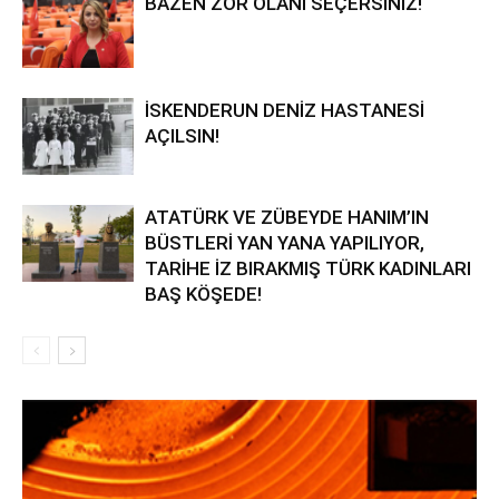
BAZEN ZOR OLANI SEÇERSİNİZ!
İSKENDERUN DENİZ HASTANESİ
AÇILSIN!
ATATÜRK VE ZÜBEYDE HANIM’IN
BÜSTLERİ YAN YANA YAPILIYOR,
TARİHE İZ BIRAKMIŞ TÜRK KADINLARI
BAŞ KÖŞEDE!