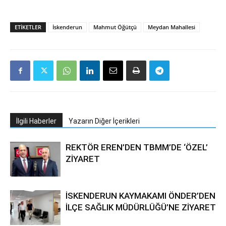
ETIKETLER
İskenderun
Mahmut Öğütçü
Meydan Mahallesi
İlgili Haberler
Yazarın Diğer İçerikleri
REKTÖR EREN’DEN TBMM’DE ‘ÖZEL’
ZİYARET
İSKENDERUN KAYMAKAMI ÖNDER’DEN
İLÇE SAĞLIK MÜDÜRLÜĞÜ’NE ZİYARET