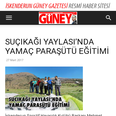
SUÇIKAĞI YAYLASI’NDA
YAMAÇ PARAŞÜTÜ EĞİTİMİ
27 Mart 2017
İskenderun Sportif Havacılık Kulübü Başkanı Mehmet