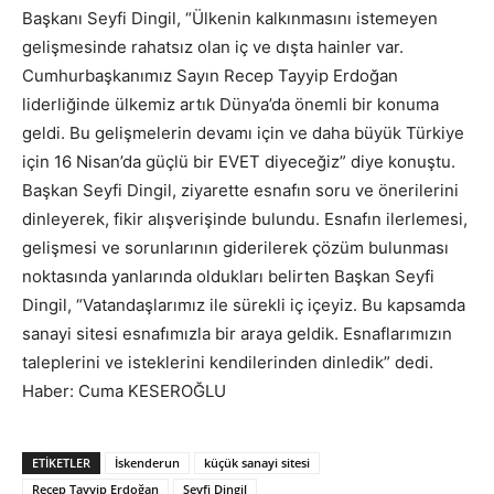
Başkanı Seyfi Dingil, “Ülkenin kalkınmasını istemeyen
gelişmesinde rahatsız olan iç ve dışta hainler var.
Cumhurbaşkanımız Sayın Recep Tayyip Erdoğan
liderliğinde ülkemiz artık Dünya’da önemli bir konuma
geldi. Bu gelişmelerin devamı için ve daha büyük Türkiye
için 16 Nisan’da güçlü bir EVET diyeceğiz” diye konuştu.
Başkan Seyfi Dingil, ziyarette esnafın soru ve önerilerini
dinleyerek, fikir alışverişinde bulundu. Esnafın ilerlemesi,
gelişmesi ve sorunlarının giderilerek çözüm bulunması
noktasında yanlarında oldukları belirten Başkan Seyfi
Dingil, “Vatandaşlarımız ile sürekli iç içeyiz. Bu kapsamda
sanayi sitesi esnafımızla bir araya geldik. Esnaflarımızın
taleplerini ve isteklerini kendilerinden dinledik” dedi.
Haber: Cuma KESEROĞLU
ETIKETLER
İskenderun
küçük sanayi sitesi
Recep Tayyip Erdoğan
Seyfi Dingil