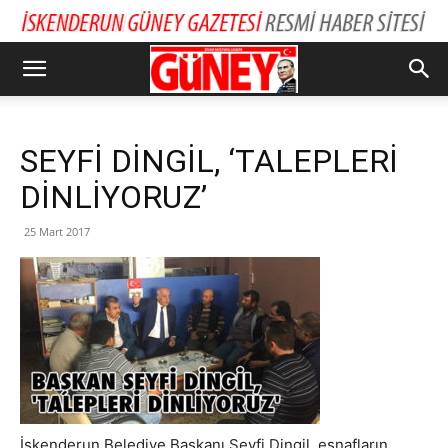
SEYFİ DİNGİL, ‘TALEPLERİ
DİNLİYORUZ’
25 Mart 2017
İskenderun Belediye Başkanı Seyfi Dingil, esnafların