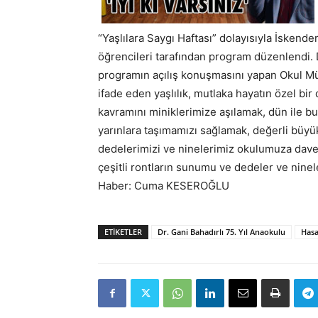
“Yaşlılara Saygı Haftası” dolayısıyla İskend
öğrencileri tarafından program düzenlendi. 
programın açılış konuşmasını yapan Okul M
ifade eden yaşlılık, mutlaka hayatın özel bir
kavramını miniklerimize aşılamak, dün ile b
yarınlara taşımamızı sağlamak, değerli büyü
dedelerimizi ve ninelerimiz okulumuza davet
çeşitli rontların sunumu ve dedeler ve ninele
Haber: Cuma KESEROĞLU
ETIKETLER
Dr. Gani Bahadırlı 75. Yıl Anaokulu
Has