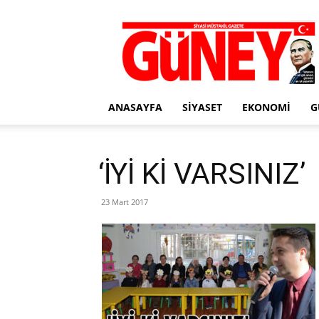
Gazete
Güney
ANASAYFA
SIYASET
EKONOMI
G
‘İYİ Kİ VARSINIZ’
23 Mart 2017