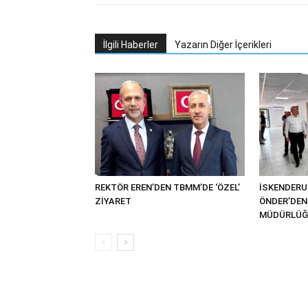
İlgili Haberler
Yazarın Diğer İçerikleri
REKTÖR EREN’DEN TBMM’DE ‘ÖZEL’
İSKENDER
ZİYARET
ÖNDER’DEN 
MÜDÜRLÜĞÜ