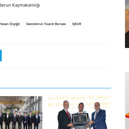
enderun Kaymakamlığı
Hasan Özyiğit
İskenderun Ticaret Borsası
İŞKUR