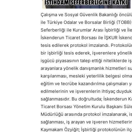
Çalışma ve Sosyal Güvenlik Bakanlığı öncü
ile Türkiye Odalar ve Borsalar Birliği (TOBB
Seferberliği ile Kurumlar Arası İşbirliği ve İ
İskenderun Ticaret Borsası ile İŞKUR İsken
tesis edilerek protokol imzalandı. Protokol
bir işbirliği tesis ederek, işverenlere yönel
işgücü piyasasının talep ettiği niteliklerde 
arayanlara yönelik danışmanlık hizmetleri sun
karşılanması, mesleki yeterlilik belgesi ol
eğitim ve tecrübe kazandırılma çalışmaları y
edilmelerinin ve işverenlerin ihtiyaç duyduk
sağlanmasıdır. Bu doğrultuda; İskenderun 
Ticaret Borsası Yönetim Kurulu Başkanı Sü
Müdürlüğü arasında protokol imzalanarak, is
sağlanması, iş arayan ve işveren hizmetlerin
Kaymakam Özyiğit; İşbirliği protokolünün il