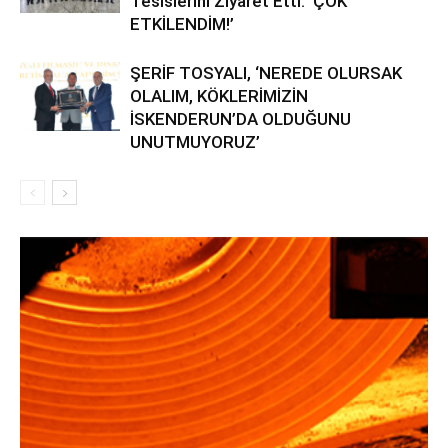
Tesislerini Ziyaret Etti: ‘ÇOK
ETKİLENDİM!’
ŞERİF TOSYALI, ‘NEREDE OLURSAK
OLALIM, KÖKLERİMİZİN
İSKENDERUN’DA OLDUĞUNU
UNUTMUYORUZ’