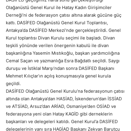
Olağanüstü Genel Kurul ile Hatay Kadın Girişimciler
Derneği’ni de federasyon çatısı altına alarak gücüne güç
kattı. DASİFED Olağanüstü Genel Kurul Toplantısı,
Antakya’da DASİFED Merkezi’nde gerçekleştirildi. Genel
Kurul toplantısı Divan Kurulu seçimi ile başladı. Divan
teşkili yönünde verilen önergenin kabulü ile divan
başkanlığına Yasemin Mıstıkoğlu, başkan yardımcılığına
Cemal Saçan ve yazmanlığa Esra Bağdatlı seçildi. Saygı
duruşu ve İstiklal Marşı’ndan sonra DASİFED Başkanı
Mehmet Kılıçlar’ın açılış konuşmasıyla genel kurula
geçildi.
DASİFED Olağanüstü Genel Kurulu’na federasyonun çatısı
altında olan Antakya’dan HASİAD, İskenderun’dan İSSİAD
ve ATSİAD, Arsuz’dan ARİAD, Osmaniye’den OSİAD ve
federasyona yeni olan Hatay KAGİD gibi derneklerin
başkanları ve delegeleri katıldı. Genel Kurul’a DASİFED
delegelerinin yanı sıra HAGİAD Başkanı Zekvan Barutçu