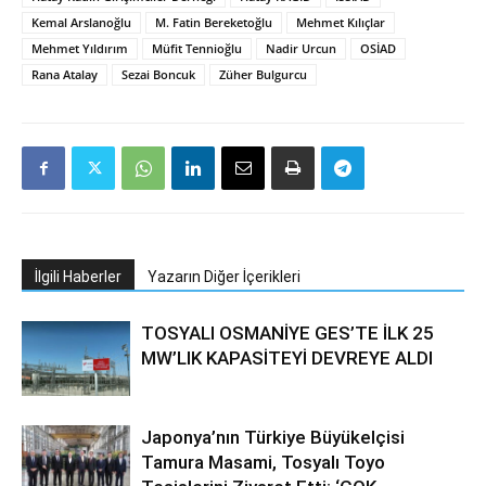
Kemal Arslanoğlu
M. Fatin Bereketoğlu
Mehmet Kılıçlar
Mehmet Yıldırım
Müfit Tennioğlu
Nadir Urcun
OSİAD
Rana Atalay
Sezai Boncuk
Züher Bulgurcu
İlgili Haberler
Yazarın Diğer İçerikleri
TOSYALI OSMANİYE GES’TE İLK 25
MW’LIK KAPASİTEYİ DEVREYE ALDI
Japonya’nın Türkiye Büyükelçisi
Tamura Masami, Tosyalı Toyo