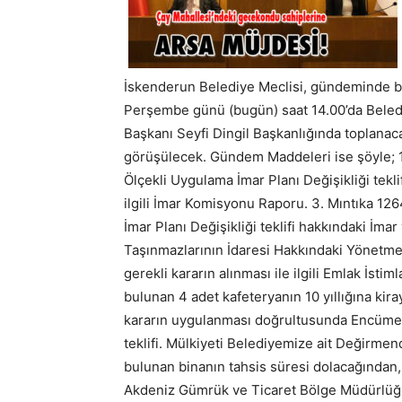
İskenderun Belediye Meclisi, gündeminde 
Perşembe günü (bugün) saat 14.00’da Beledi
Başkanı Seyfi Dingil Başkanlığında toplan
görüşülecek. Gündem Maddeleri ise şöyle; 1.
Ölçekli Uygulama İmar Planı Değişikliği teklif
ilgili İmar Komisyonu Raporu. 3. Mıntıka 126
İmar Planı Değişikliği teklifi hakkındaki İma
Taşınmazlarının İdaresi Hakkındaki Yönetmel
gerekli kararın alınması ile ilgili Emlak İsti
bulunan 4 adet kafeteryanın 10 yıllığına kira
kararın uygulanması doğrultusunda Encümene 
teklifi. Mülkiyeti Belediyemize ait Değirmen
bulunan binanın tahsis süresi dolacağından,
Akdeniz Gümrük ve Ticaret Bölge Müdürlüğü’n