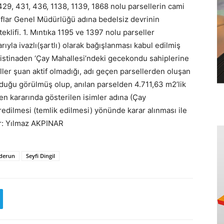
a 429, 431, 436, 1138, 1139, 1868 nolu parsellerin cami
ıflar Genel Müdürlüğü adına bedelsiz devrinin
teklifi. 1. Mıntıka 1195 ve 1397 nolu parseller
ıyla ivazlı(şartlı) olarak bağışlanması kabul edilmiş
ta istinaden ‘Çay Mahallesi’ndeki gecekondu sahiplerine
eller şuan aktif olmadığı, adı geçen parsellerden oluşan
lduğu görülmüş olup, anılan parselden 4.711,63 m2’lik
en kararında gösterilen isimler adına (Çay
dilmesi (temlik edilmesi) yönünde karar alınması ile
ber: Yılmaz AKPINAR
nderun
Seyfi Dingil