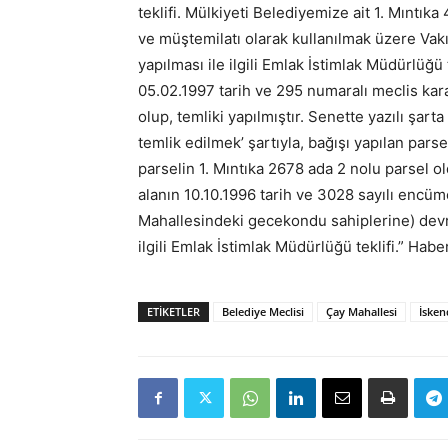
teklifi. Mülkiyeti Belediyemize ait 1. Mıntık
ve müştemilatı olarak kullanılmak üzere Vak
yapılması ile ilgili Emlak İstimlak Müdürlüğü 
05.02.1997 tarih ve 295 numaralı meclis karar
olup, temliki yapılmıştır. Senette yazılı şar
temlik edilmek’ şartıyla, bağışı yapılan pars
parselin 1. Mıntıka 2678 ada 2 nolu parsel o
alanın 10.10.1996 tarih ve 3028 sayılı encüm
Mahallesindeki gecekondu sahiplerine) devre
ilgili Emlak İstimlak Müdürlüğü teklifi.” Ha
ETIKETLER
Belediye Meclisi
Çay Mahallesi
İske