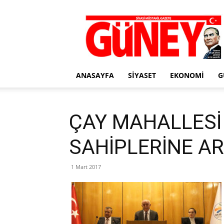
Gazete
Güney
ANASAYFA
SIYASET
EKONOMI
G
ÇAY MAHALLESİ
SAHİPLERİNE AR
1 Mart 2017