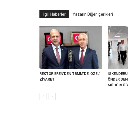
İlgili Haberler
Yazarın Diğer İçerikleri
REKTÖR EREN’DEN TBMM’DE ‘ÖZEL’
İSKENDER
ZİYARET
ÖNDER’DEN 
MÜDÜRLÜĞÜ