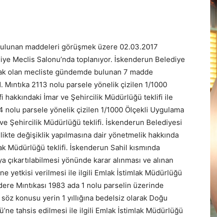
bulunan maddeleri görüşmek üzere 02.03.2017
ye Meclis Salonu’nda toplanıyor. İskenderun Belediye
acak olan mecliste gündemde bulunan 7 madde
 Mıntıka 2113 nolu parsele yönelik çizilen 1/1000
i hakkındaki İmar ve Şehircilik Müdürlüğü teklifi ile
4 nolu parsele yönelik çizilen 1/1000 Ölçekli Uygulama
r ve Şehircilik Müdürlüğü teklifi. İskenderun Belediyesi
ikte değişiklik yapılmasına dair yönetmelik hakkında
mlak Müdürlüğü teklifi. İskenderun Sahil kısmında
ya çıkartılabilmesi yönünde karar alınması ve alınan
yetkisi verilmesi ile ilgili Emlak İstimlak Müdürlüğü
dere Mıntıkası 1983 ada 1 nolu parselin üzerinde
 söz konusu yerin 1 yıllığına bedelsiz olarak Doğu
e tahsis edilmesi ile ilgili Emlak İstimlak Müdürlüğü