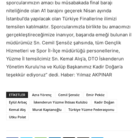
sporcularımızın amacı bu müsabakada final barajı
niteliğinde olan A1 barajını geçerek Nisan ayında
İstanbul’da yapılacak olan Türkiye Finallerine ilimizi
temsilen katılmaktır. Sporcularımızla birlikte bu amacımızı
gerçekleştireceğimize inanıyor, başarıda emeği bulunan il
müdürümüz Sn. Cemil Şensöz şahsında, tüm Gençlik
Hizmetleri ve Spor İl-İlçe müdürlüğü personellerine,
Yüzme İl temsilcimiz Sn. Kemal Alış’a, DTO İskenderun
Yönetim Kurulu’na ve Kulüp Başkanımız Kadir Doğan’a
teşekkür ediyoruz” dedi. Haber: Yılmaz AKPINAR
ETIKETLER
Azra Yörenç
Cemil Şensöz
Emir Peköz
Eylül Arbaç
İskenderun Yüzme İhtisas Kulübü
Kadir Doğan
Kemal Alış
Murat Kaptanoğlu
Türkiye Yüzme Federasyonu
Utku Polat