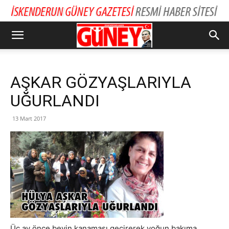
AŞKAR GÖZYAŞLARIYLA
UĞURLANDI
13 Mart 2017
Üç ay önce beyin kanaması geçirerek yoğun bakıma