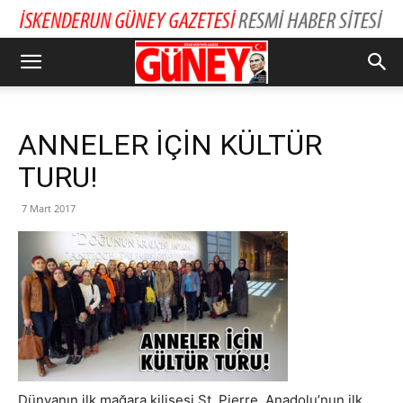
ANNELER İÇİN KÜLTÜR
TURU!
7 Mart 2017
Dünyanın ilk mağara kilisesi St. Pierre, Anadolu’nun ilk