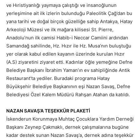
ve Hıristiyanlığı yaymaya çalıştığı ve insanoğlunun
yerleşimine ait ilk izlerin bulunduğu Paleolitik Çağ’dan bu
yana tarihi ve doğal birçok güzelliğe sahip Antakya, Hatay
Arkeoloji Müzesi ve ilk mağara kilisesi St. Pierre,
Anadolu’nun ilk camisi Habib-i Neccar Camiini ardından
Samandağ sahilinde, Hz. Hızır ile Hz. Musa’nın buluştuğu
yer olarak kabul edilen kayanın üzerinde kurulan Hızır
(A.S) ziyaretini ziyaret etti. Kadınlar öğle yemeğine Defne
Belediye Başkanı İbrahim Yaman’ın ev sahipliğinde Antik
Restaurant’ta yediler. Buradaki programa Hatay
Büyükşehir Belediye Başkanının eşi Nazan Savaş, Defne
Belediyesi Özel Kalem Müdürü Rahşan Atahan da katıldı.
NAZAN SAVAŞ’A TEŞEKKÜR PLAKETİ
İskenderun Korunmaya Muhtaç Çocuklara Yardım Derneği
Başkanı Zeynep Çakmaklı, dernek çalışmalarına bugüne
kadar destek sunan Nazan Savaş’a, dernek adına teşekkür