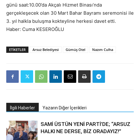
günü saat:10.00’da Akçalı Hizmet Binası’nda
gerçekleşecek olan 30 Mart Bahar Bayramı seremonisi ile
3. yıl halkla buluşma kokteyline herkesi davet etti.
Haber: Cuma KESEROĞLU
ETIKETLER
Arsuz Belediyesi
Gümüş Otel
Nazım Culha
İlgili Haberler
Yazarın Diğer İçerikleri
SAMİ ÜSTÜN YENİ PARTİ’DE; “ARSUZ
HALKI NE DERSE, BİZ ORADAYIZ!”