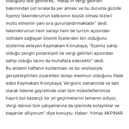
olduğunu dile getirerek, “Hatay’ın vergi gelirleri
bakımından üst sıralarda yer alması ve bu duruma güzide
İlçemiz İskenderun’un katkısının büyük olması bizleri
mutlu etmenin yanı sıra gururlandırmaktadır” dedi.
İskenderun’un hem sanayi hem de turizm açısından
istihdam sağlayan önemli İlçelerden biri olduğunu
sözlerine ekleyen Kaymakam Kılınçkaya; “İlçemiz sahip
olduğu zengin potansiyeli ile vergi gelirleri açısından
sahip olduğu tacını da muhafaza edecektir” dedi.
Bu anlamlı haftanın kutlanması ve bu vesilesiyle
gerçekleştirilen ziyaretten dolayı memnun olduğunu ifade
eden Kaymakam Kılınçkaya; Vergisini zamanında ve tam
olarak ödeme gayretinde olan tüm mükelleflerimize
hayırlı bol kazançlı bir yıl geçirmelerini temenni ediyor,
Vergi dairesi tüm çalışanlarına da işlerinde kolaylıklar ve
başarılar diliyorum” diye konuştu. Haber: Yılmaz AKPINAR