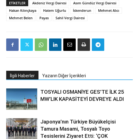
ETIKETLER
Akdeniz Vergi Dairesi
Asım Gündüz Vergi Dairesi
Hakan Kılınçkaya
Hatem Uğurlu
İskenderun
Mehmet Alıcı
Mehmet Belen
Payas
Sahil Vergi Dairesi
İlgili Haberler
Yazarın Diğer İçerikleri
TOSYALI OSMANİYE GES’TE İLK 25
MW’LIK KAPASİTEYİ DEVREYE ALDI
Japonya’nın Türkiye Büyükelçisi
Tamura Masami, Tosyalı Toyo
Tesislerini Ziyaret Etti: ‘ÇOK