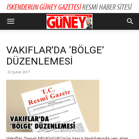
VAKIFLAR’DA ‘BÖLGE’
DÜZENLEMESİ
22 Şubat 2017
Vakıflar Genel Müdürlüğü’nün taşra teşkilatında yer alan