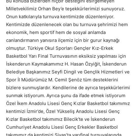
Bu konuda bizlerden hiçbir desteğini esirgemeyen
Milletvekilimiz Orhan Bey’e teşekkürlerimizi sunuyoruz.
Onun katkılarıyla turnuva kentimizde düzenleniyor.
Kentimizde düzenlenecek olan bu turnuva şehrimizi hem
ekonomik, hem sportif hem de sosyal anlamda
canlandırmanın yanısıra ilçemiz için bir gurur kaynağı
olmuştur. Türkiye Okul Sporları Gençler Kız-Erkek
Basketbol Yarı Final Turnuvasının eksiksiz yapılması için
İskenderun Kaymakamımız H. Hasan Özyiğit, İskenderun
Belediye Başkanımız Seyfi Dingil ve Gençlik Hizmetleri ve
Spor İl Müdürümüz M. Cemil Şenöz tüm desteklerini
bizlere sunmuşlardır. Kendilerine de ayrıca teşekkürlerimi
sunmak istiyorum. Ayrıca şunu da ifade etmek istiyorum
Özel İkem Anadolu Lisesi Genç Kızlar Basketbol takımımız
kentimizi İzmir’de, Özel Yükseliş Anadolu Lisesi Genç
Kızlar Basketbol takımımız Bilecik’te ve İskenderun
Cumhuriyet Anadolu Lisesi Genç Erkekler Basketbol
takımımız da kentimizi Sivas’ta yarıfinal turnuvalarında