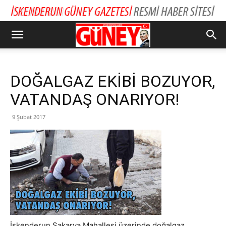
DOĞALGAZ EKİBİ BOZUYOR,
VATANDAŞ ONARIYOR!
9 Şubat 2017
İskenderun Sakarya Mahallesi üzerinde doğalgaz