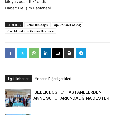
kiloya veda ettik” dedi.
Haber: Gelişim Hastanesi
ETIKETLER
Cemil Binicioglu
Op. Dr. Cavit Göktaş
Özel İskenderun Gelişim Hastanesi
İlgili Haberler
Yazarın Diğer İçerikleri
‘BEBEK DOSTU’ HASTANELERDEN
ANNE SÜTÜ FARKINDALIĞINA DESTEK