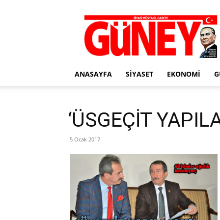
Gazete
Güney
ANASAYFA
SIYASET
EKONOMI
G
‘ÜSGEÇİT YAPILA
5 Ocak 2017