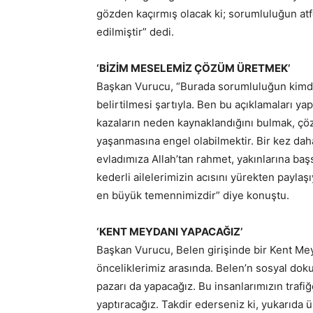
gözden kaçırmış olacak ki; sorumluluğun at
edilmiştir” dedi.
‘BİZİM MESELEMİZ ÇÖZÜM ÜRETMEK’
Başkan Vurucu, “Burada sorumluluğun kimde
belirtilmesi şartıyla. Ben bu açıklamaları
kazaların neden kaynaklandığını bulmak, çöz
yaşanmasına engel olabilmektir. Bir kez da
evladımıza Allah’tan rahmet, yakınlarına başsağ
kederli ailelerimizin acısını yürekten payla
en büyük temennimizdir” diye konuştu.
‘KENT MEYDANI YAPACAĞIZ’
Başkan Vurucu, Belen girişinde bir Kent Mey
önceliklerimiz arasında. Belen’n sosyal dok
pazarı da yapacağız. Bu insanlarımızın trafiğ
yaptıracağız. Takdir ederseniz ki, yukarıda