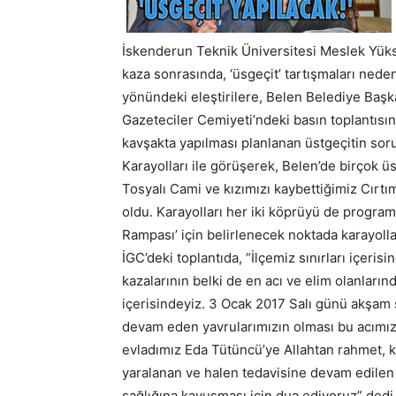
İskenderun Teknik Üniversitesi Meslek Yük
kaza sonrasında, ‘üsgeçit’ tartışmaları ned
yönündeki eleştirilere, Belen Belediye Başk
Gazeteciler Cemiyeti’ndeki basın toplantısın
kavşakta yapılması planlanan üstgeçitin soru
Karayolları ile görüşerek, Belen’de birçok 
Tosyalı Cami ve kızımızı kaybettiğimiz Cırtı
oldu. Karayolları her iki köprüyü de program
Rampası’ için belirlenecek noktada karayolla
İGC’deki toplantıda, “İlçemiz sınırları içeri
kazalarının belki de en acı ve elim olanları
içerisindeyiz. 3 Ocak 2017 Salı günü akşam
devam eden yavrularımızın olması bu acımızı
evladımız Eda Tütüncü’ye Allahtan rahmet, k
yaralanan ve halen tedavisine devam edilen Ra
sağlığına kavuşması için dua ediyoruz” dedi