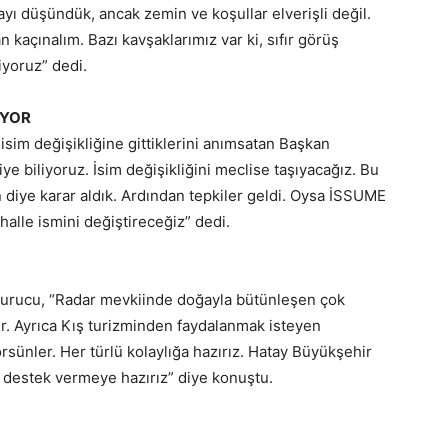
ı düşündük, ancak zemin ve koşullar elverişli değil.
n kaçınalım. Bazı kavşaklarımız var ki, sıfır görüş
iyoruz” dedi.
UYOR
sim değişikliğine gittiklerini anımsatan Başkan
e biliyoruz. İsim değişikliğini meclise taşıyacağız. Bu
 diye karar aldık. Ardından tepkiler geldi. Oysa İSSUME
alle ismini değiştireceğiz” dedi.
 Vurucu, “Radar mevkiinde doğayla bütünleşen çok
lir. Ayrıca Kış turizminden faydalanmak isteyen
 görsünler. Her türlü kolaylığa hazırız. Hatay Büyükşehir
 destek vermeye hazırız” diye konuştu.