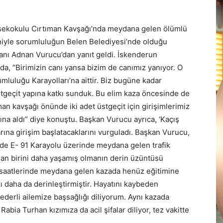
sekokulu Cırtıman Kavşağı’nda meydana gelen ölümlü
eniyle sorumluluğun Belen Belediyesi’nde olduğu
anı Adnan Vurucu’dan yanıt geldi. İskenderun
da, “Birimizin canı yansa bizim de canımız yanıyor. O
mluluğu Karayolları’na aittir. Biz bugüne kadar
üstgeçit yapına katkı sunduk. Bu elim kaza öncesinde de
man kavşağı önünde iki adet üstgeçit için girişimlerimiz
ına aldı” diye konuştu. Başkan Vurucu ayrıca, ‘Kaçış
rına girişim başlatacaklarını vurguladı. Başkan Vurucu,
sinde E- 91 Karayolu üzerinde meydana gelen trafik
ndan birini daha yaşamış olmanın derin üzüntüsü
 saatlerinde meydana gelen kazada henüz eğitimine
 daha da derinleştirmiştir. Hayatını kaybeden
ederli ailemize başsağlığı diliyorum. Aynı kazada
bia Turhan kızımıza da acil şifalar diliyor, tez vakitte
.