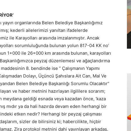
RİYOR’
ı yayın organlarında Belen Belediye Başkanlığımız
mış; kederli ailelerimizi yanıltan ifadelerde
miz ile Karayolları arasında imzalanmıştır. Ancak
arayolları sorumluluğunda bulunan yolun 817-04 KK no’
nun 1+000 ile 26+000 km arasında bulunan, karayolları
 Başkanlığımızca peyzaj düzenlemesi ve ağaçlandırma
4. maddesinin 8. bendinde ise ” Çalışmanın Yapımı
alışmadan Dolayı, Üçüncü Şahıslara Ait Can, Mal Ve
yandan Belen Belediye Başkanlığı Sorumlu Olacaktır”
ayan ve haber metnini hazırlayan ilgililere sorarım;
ın meydana geldiği esnada veya kazadan önce, ‘kaza
mış mıdır ya da hali hazırda devam eden herhangi bir
ndeki etken nedir? Herhangi bir peyzaj çalışması
larım, sizler de bilirsiniz ki; habercilikte, hiçbir
maz. Zira protokol metnini dahi yayınlayan arkadaş,