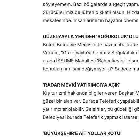
söyleyemem. Bazı bölgelerde altgeçit yapmay
Sürücülerimiz de lüften dikkatli olsun. Hızda
mesafesinde. İnsanlarımızın hayatını önems
GÜZELYAYLA YENİDEN ‘SOĞUKOLUK’ OL
Belen Belediye Meclisi’nde bazı mahallerde i
Vurucu, “Güzelyayla’yı hepimiz Soğukoluk diy
arada İSSUME Mahallesi ‘Bahçelievler’ olsun
Konutları’nın ismi değişmiyor ki? Sadece mah
‘RADAR MEVKİ YATIRIMCIYA AÇIK’
Kış turizmi hakkında bilgiler veren Başkan
güzel bir alan var. Burada Teleferik yapılabi
yatırımcılar olabilir. Gelsinler, bu güzelliği
Belediyesi burada Teleferik yapmak isterse,
‘BÜYÜKŞEHİR’E AİT YOLLAR KÖTÜ’