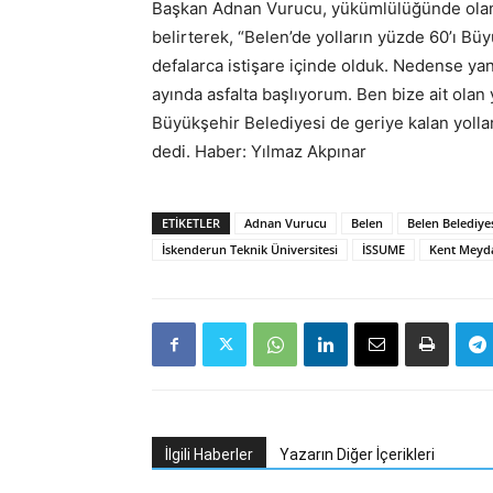
Başkan Adnan Vurucu, yükümlülüğünde olan y
belirterek, “Belen’de yolların yüzde 60’ı Bü
defalarca istişare içinde olduk. Nedense yan
ayında asfalta başlıyorum. Ben bize ait olan
Büyükşehir Belediyesi de geriye kalan yollar
dedi. Haber: Yılmaz Akpınar
ETIKETLER
Adnan Vurucu
Belen
Belen Belediye
İskenderun Teknik Üniversitesi
İSSUME
Kent Meyd
İlgili Haberler
Yazarın Diğer İçerikleri