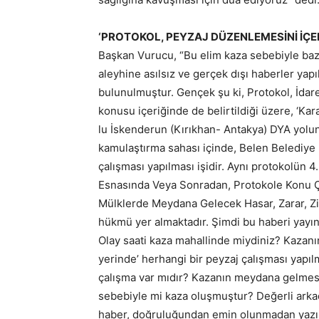
‘PROTOKOL, PEYZAJ DÜZENLEMESİNİ İÇE
Başkan Vurucu, “Bu elim kaza sebebiyle baz
aleyhine asılsız ve gerçek dışı haberler yapıl
bulunulmuştur. Gençek şu ki, Protokol, İdare
konusu içeriğinde de belirtildiği üzere, ‘K
lu İskenderun (Kırıkhan- Antakya) DYA yolu
kamulaştırma sahası içinde, Belen Belediye
çalışması yapılması işidir. Aynı protokolün 
Esnasında Veya Sonradan, Protokole Konu Ç
Mülklerde Meydana Gelecek Hasar, Zarar, Zi
hükmü yer almaktadır. Şimdi bu haberi yayınl
Olay saati kaza mahallinde miydiniz? Kazan
yerinde’ herhangi bir peyzaj çalışması yapıl
çalışma var mıdır? Kazanın meydana gelmesi
sebebiyle mi kaza oluşmuştur? Değerli arkadaş
haber, doğruluğundan emin olunmadan yazıla